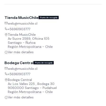
Tienda MusicChile
Punto de recogida
web@musicchile.cl
+56961903777
Tienda MusicChile
Av Sucre 2589, Oficina 105
Santiago - Ñuñoa
Región Metropolitana - Chile
Ver más detalles
Bodega Central
Punto de recogida
web@musicchile.cl
+56961903777
Bodega Central
Av. Los Valles 225 , Bodega 30
9060000 Santiago - Pudahuel
Región Metropolitana - Chile
Ver más detalles