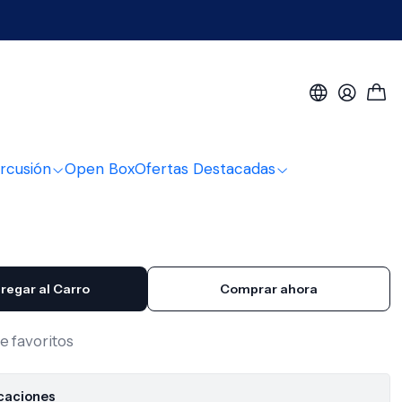
astilla Natural Rosin Light VR200 Daddario
astilla Natural Rosin
00 Daddario
rcusión
Open Box
Ofertas Destacadas
regar al Carro
Comprar ahora
de favoritos
icaciones