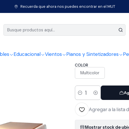
tos Clásicos
Accesorios cuerdas frotadas
Pecastilla
Resina/Pec
Recuerda que ahora nos puedes encontrar en el MUT
|
Resina/Pec
Light VR2
bles
Educacional
Vientos
Pianos y Sintetizadores
Pe
COLOR
Multicolor
Ag
Cantidad
Agregar a la lista 
Mostrar stock de ub