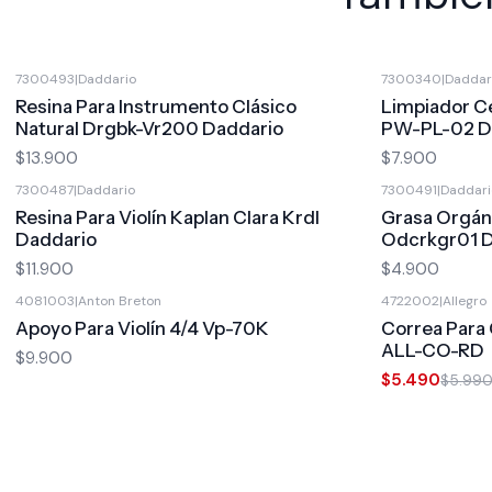
7300493
|
Daddario
7300340
|
Daddar
Resina Para Instrumento Clásico
Limpiador C
Natural Drgbk-Vr200 Daddario
PW-PL-02 D
$13.900
$7.900
7300487
|
Daddario
7300491
|
Daddari
Resina Para Violín Kaplan Clara Krdl
Grasa Orgán
Daddario
Odcrkgr01 
$11.900
$4.900
4081003
|
Anton Breton
4722002
|
Allegro
-8%
OFF
Apoyo Para Violín 4/4 Vp-70K
Correa Para 
ALL-CO-RD
$9.900
$5.490
$5.99