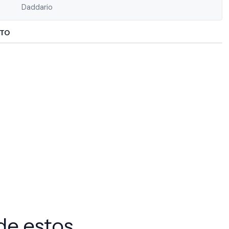
Daddario
CTO
de estos