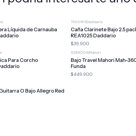
io
7300197
|
Daddario
era Líquida de Carnauba
Caña Clarinete Bajo 2.5 pac
addario
REA1025 Daddario
$39.900
o
5289004
|
Mahori
ica Para Corcho
Bajo Travel Mahori Mah-36
Daddario
Funda
$449.900
Guitarra O Bajo Allegro Red
0