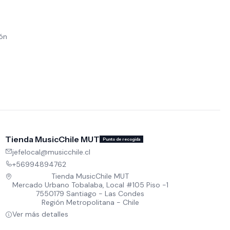
ión
Tienda MusicChile MUT
Punto de recogida
jefelocal@musicchile.cl
+56994894762
Tienda MusicChile MUT
Mercado Urbano Tobalaba, Local #105 Piso -1
7550179 Santiago - Las Condes
Región Metropolitana - Chile
Ver más detalles