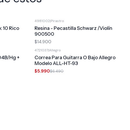
4981002
|
Pirastro
k 10 Rico
Resina - Pecastilla Schwarz /Violín
900500
$14.900
4721037
|
Allegro
-8%
OFF
04B/Hg +
Correa Para Guitarra O Bajo Allegro
Modelo ALL-HT-93
$5.990
$6.490