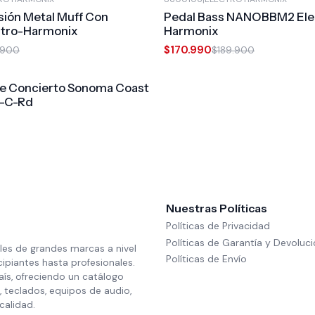
-10%
OFF
sión Metal Muff Con
Pedal Bass NANOBBM2 Ele
ctro-Harmonix
Harmonix
$170.990
.900
$189.900
le Concierto Sonoma Coast
c-C-Rd
Nuestras Políticas
Políticas de Privacidad
Políticas de Garantía y Devoluc
les de grandes marcas a nivel
Políticas de Envío
cipiantes hasta profesionales.
aís, ofreciendo un catálogo
 teclados, equipos de audio,
calidad.