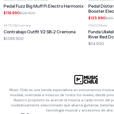
-10%
OFF
-10%
OFF
Pedal Fuzz Big Muff Pi Electro Harmonix
Pedal Distor
Booster Ele
$116.990
$129.900
$125.990
$139
3977076
|
Cremona
1124025
|
Kala
Contrabajo Outfit 1/2 SB-2 Cremona
Funda Ukele
River Red D
$1.099.900
$54.900
Music Chile es una tienda especialista en instrumentos musica
mundial, orientada a músicos de todos los niveles, desde prin
Nuestro propósito es acercar la música a cada rincón del p
cuidadosamente seleccionado que abarca guitarras, baterías,
tecnología musical y accesorios de alta 