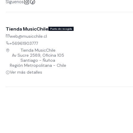
Síguenos
Tienda MusicChile
Punto de recogida
web@musicchile.cl
+56961903777
Tienda MusicChile
Av Sucre 2589, Oficina 105
Santiago - Ñuñoa
Región Metropolitana - Chile
Ver más detalles