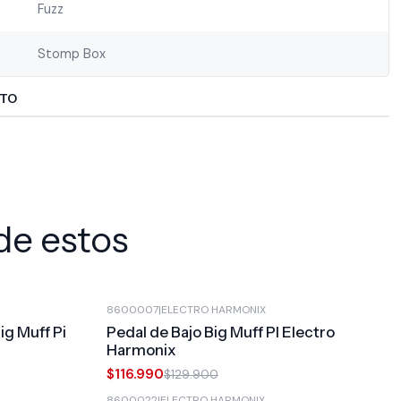
Fuzz
Stomp Box
CTO
de estos
8600007
|
ELECTRO HARMONIX
-10%
OFF
ig Muff Pi
Pedal de Bajo Big Muff PI Electro
Harmonix
$116.990
$129.900
8600022
|
ELECTRO HARMONIX