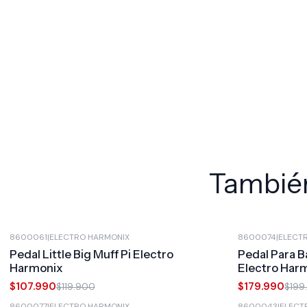
También
8600061
|
ELECTRO HARMONIX
8600074
|
ELECT
-10%
OFF
-10%
OFF
Pedal Little Big Muff Pi Electro
Pedal Para B
Harmonix
Electro Har
$107.990
$179.990
$119.900
$199
8600077
|
ELECTRO HARMONIX
8600043
|
ELECT