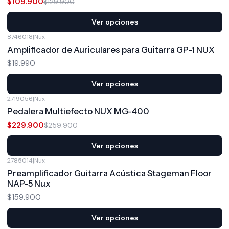
$109.900
$129.900
Ver opciones
8746018
|
Nux
Amplificador de Auriculares para Guitarra GP-1 NUX
$19.990
Ver opciones
2719056
|
Nux
-12%
OFF
Pedalera Multiefecto NUX MG-400
$229.900
$259.900
Ver opciones
2785014
|
Nux
Preamplificador Guitarra Acústica Stageman Floor
NAP-5 Nux
$159.900
Ver opciones