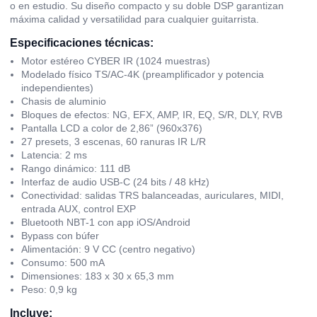
o en estudio. Su diseño compacto y su doble DSP garantizan
máxima calidad y versatilidad para cualquier guitarrista.
Especificaciones técnicas:
Motor estéreo CYBER IR (1024 muestras)
Modelado físico TS/AC-4K (preamplificador y potencia
independientes)
Chasis de aluminio
Bloques de efectos: NG, EFX, AMP, IR, EQ, S/R, DLY, RVB
Pantalla LCD a color de 2,86” (960x376)
27 presets, 3 escenas, 60 ranuras IR L/R
Latencia: 2 ms
Rango dinámico: 111 dB
Interfaz de audio USB-C (24 bits / 48 kHz)
Conectividad: salidas TRS balanceadas, auriculares, MIDI,
entrada AUX, control EXP
Bluetooth NBT-1 con app iOS/Android
Bypass con búfer
Alimentación: 9 V CC (centro negativo)
Consumo: 500 mA
Dimensiones: 183 x 30 x 65,3 mm
Peso: 0,9 kg
Incluye: