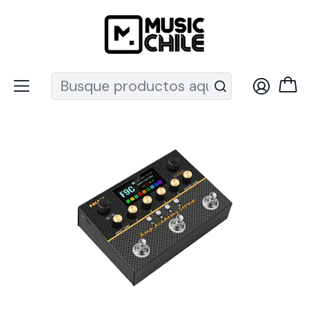
Recuerda que ahora nos puedes encontrar en el MUT
Inicio
Instrumentos de Cuerda
Guitarras
Pedales y efectos guitarra
Pedal de efecto para Guitarra NMA-3AAP Amp Academy
Stomp Nux