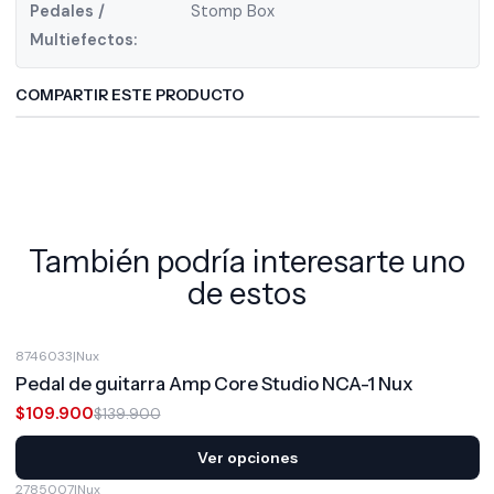
Pedales /
Stomp Box
Multiefectos:
COMPARTIR ESTE PRODUCTO
También podría interesarte uno
de estos
8746033
|
Nux
-21%
OFF
Pedal de guitarra Amp Core Studio NCA-1 Nux
$109.900
$139.900
Ver opciones
2785007
|
Nux