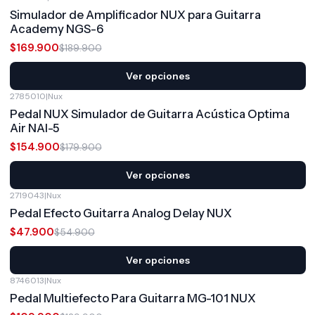
-11%
OFF
Simulador de Amplificador NUX para Guitarra
Academy NGS-6
$169.900
$189.900
Ver opciones
2785010
|
Nux
-14%
OFF
Pedal NUX Simulador de Guitarra Acústica Optima
Air NAI-5
$154.900
$179.900
Ver opciones
2719043
|
Nux
-13%
OFF
Pedal Efecto Guitarra Analog Delay NUX
$47.900
$54.900
Ver opciones
8746013
|
Nux
-15%
OFF
Pedal Multiefecto Para Guitarra MG-101 NUX