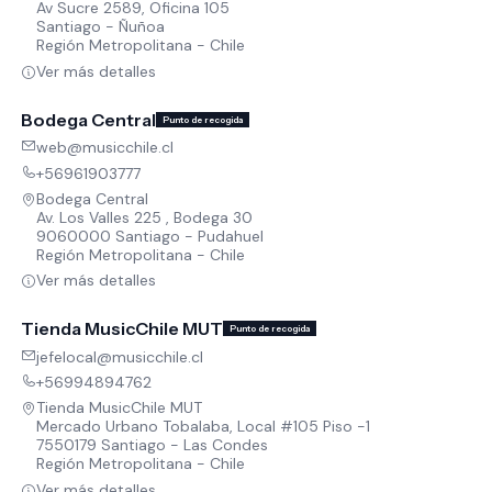
Av Sucre 2589, Oficina 105
Santiago - Ñuñoa
Región Metropolitana - Chile
Ver más detalles
Bodega Central
Punto de recogida
web@musicchile.cl
+56961903777
Bodega Central
Av. Los Valles 225 , Bodega 30
9060000 Santiago - Pudahuel
Región Metropolitana - Chile
Ver más detalles
Tienda MusicChile MUT
Punto de recogida
jefelocal@musicchile.cl
+56994894762
Tienda MusicChile MUT
Mercado Urbano Tobalaba, Local #105 Piso -1
7550179 Santiago - Las Condes
Región Metropolitana - Chile
Ver más detalles