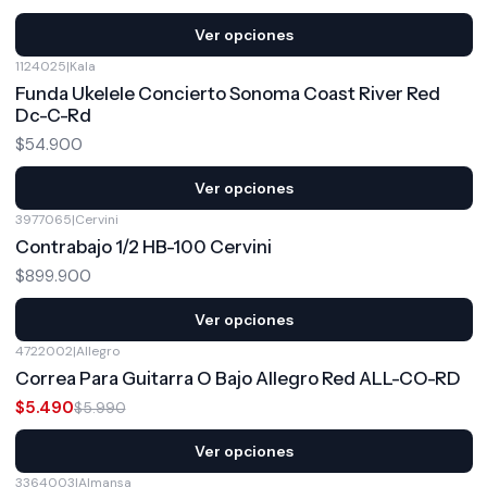
Ver opciones
1124025
|
Kala
Funda Ukelele Concierto Sonoma Coast River Red
Dc-C-Rd
$54.900
Ver opciones
3977065
|
Cervini
Contrabajo 1/2 HB-100 Cervini
$899.900
Ver opciones
4722002
|
Allegro
-8%
OFF
Correa Para Guitarra O Bajo Allegro Red ALL-CO-RD
$5.490
$5.990
Ver opciones
3364003
|
Almansa