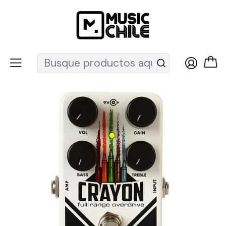
Recuerda que ahora nos puedes encontrar en el MUT
Inicio
Instrumentos de Cuerda
Guitarras
Pedales y efectos guitarra
Pedal Efecto Overdrive Crayon 69 Electro-Harmonix