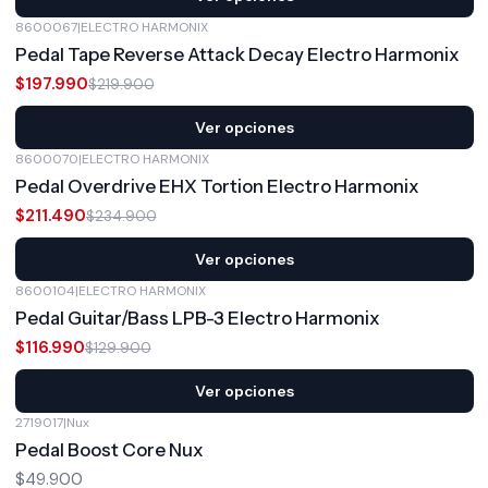
8600067
|
ELECTRO HARMONIX
-10%
OFF
Pedal Tape Reverse Attack Decay Electro Harmonix
$197.990
$219.900
Ver opciones
8600070
|
ELECTRO HARMONIX
-10%
OFF
Pedal Overdrive EHX Tortion Electro Harmonix
$211.490
$234.900
Ver opciones
8600104
|
ELECTRO HARMONIX
-10%
OFF
Pedal Guitar/Bass LPB-3 Electro Harmonix
$116.990
$129.900
Ver opciones
2719017
|
Nux
Pedal Boost Core Nux
$49.900