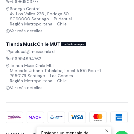
+56961903777
Bodega Central
Av. Los Valles 225 , Bodega 30
9060000 Santiago - Pudahuel
Región Metropolitana - Chile
Ver más detalles
Tienda MusicChile MUT
Punto de recogida
jefelocal@musicchile.cl
+56994894762
Tienda MusicChile MUT
Mercado Urbano Tobalaba, Local #105 Piso -1
7550179 Santiago - Las Condes
Región Metropolitana - Chile
Ver más detalles
Envíanos un mensaje de