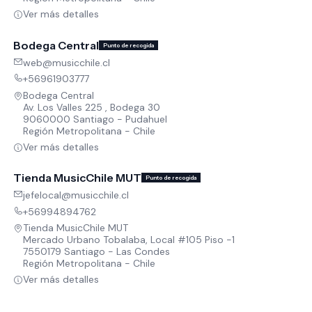
Ver más detalles
Bodega Central
Punto de recogida
web@musicchile.cl
+56961903777
Bodega Central
Av. Los Valles 225 , Bodega 30
9060000 Santiago - Pudahuel
Región Metropolitana - Chile
Ver más detalles
Tienda MusicChile MUT
Punto de recogida
jefelocal@musicchile.cl
+56994894762
Tienda MusicChile MUT
Mercado Urbano Tobalaba, Local #105 Piso -1
7550179 Santiago - Las Condes
Región Metropolitana - Chile
Ver más detalles