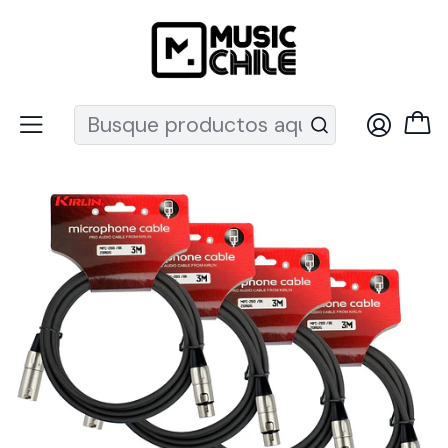
Recuerda que ahora nos puedes encontrar en el MUT
Inicio
NUX
Kirlin
Pack 4 Cables Microfono Xlr De 3 Mts Kirlin