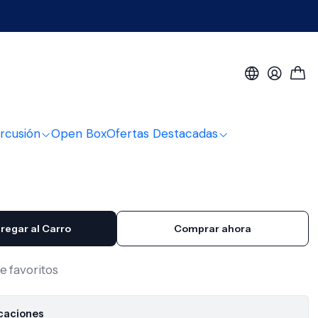
65Pnk-10
lante 3 mts Speakon-
165Pnk-10
rcusión
Open Box
Ofertas Destacadas
regar al Carro
Comprar ahora
de favoritos
icaciones