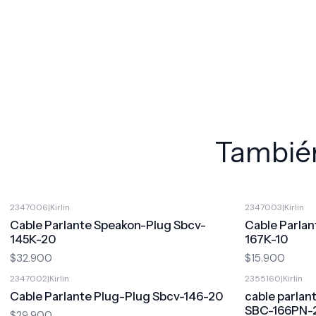
También
2347006
|
Kirlin
2347003
|
Kirlin
Cable Parlante Speakon-Plug Sbcv-
Cable Parla
145K-20
167K-10
$32.900
$15.900
2347002
|
Kirlin
2355160
|
Kirlin
Cable Parlante Plug-Plug Sbcv-146-20
cable parla
SBC-166PN-2
$29.900