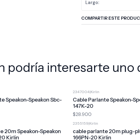
Largo:
COMPARTIR ESTE PRODU
 podría interesarte uno 
2347004
|
Kirlin
nte Speakon-Speakon Sbc-
Cable Parlante Speakon-Sp
147K-20
$28.900
2355159
|
Kirlin
nte 20m Speakon-Speakon
cable parlante 20m plug-p
0 Kirlin
166PN-20 Kirlin