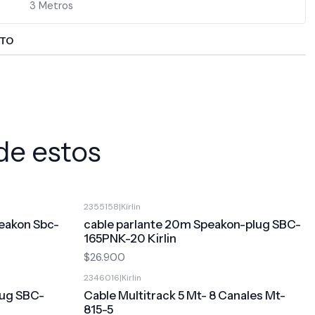
3 Metros
CTO
de estos
2355158
|
Kirlin
eakon Sbc-
cable parlante 20m Speakon-plug SBC-
165PNK-20 Kirlin
$26.900
2346016
|
Kirlin
lug SBC-
Cable Multitrack 5 Mt- 8 Canales Mt-
815-5