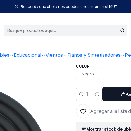
ables
Cables Parlante
Cable Parlante 3 mts Speakon-Plug Sbc-1
Recuerda que ahora nos puedes encontrar en el MUT
|
Cable Par
Plug Sbc-
bles
Educacional
Vientos
Pianos y Sintetizadores
Pe
COLOR
Negro
Ag
Cantidad
Agregar a la lista 
Mostrar stock de ub