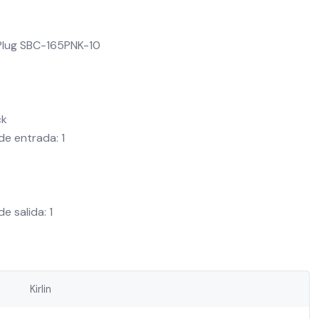
Plug SBC-165PNK-10
ck
e entrada: 1
o
 salida: 1
Kirlin