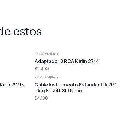
de estos
2346042
|
Kirlin
Adaptador 2 RCA Kirlin 2714
$2.490
2355024
|
Kirlin
Kirlin 3Mts
Cable Instrumento Estandar Lila 3M
Plug IC-241-3LI Kirlin
$4.190