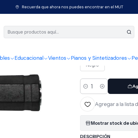
Inicio
Cables
Conectores
Adaptador Mono Kirlin 2613M
Recuerda que ahora nos puedes encontrar en el MUT
|
Adaptador
COLOR
bles
Educacional
Vientos
Pianos y Sintetizadores
Pe
Negro
Ag
Cantidad
Agregar a la lista 
Mostrar stock de ub
DESCRIPCIÓN