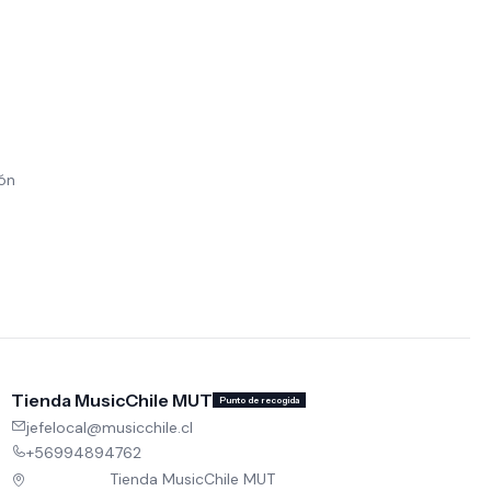
ión
Tienda MusicChile MUT
Punto de recogida
jefelocal@musicchile.cl
+56994894762
Tienda MusicChile MUT