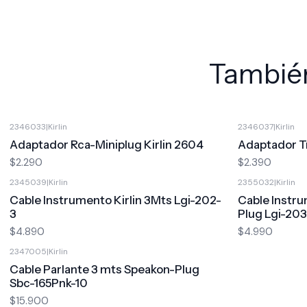
También
2346033
|
Kirlin
2346037
|
Kirlin
Adaptador Rca-Miniplug Kirlin 2604
Adaptador Tr
$2.290
$2.390
2345039
|
Kirlin
2355032
|
Kirlin
Cable Instrumento Kirlin 3Mts Lgi-202-
Cable Instr
3
Plug Lgi-203
$4.890
$4.990
2347005
|
Kirlin
Cable Parlante 3 mts Speakon-Plug
Sbc-165Pnk-10
$15.900