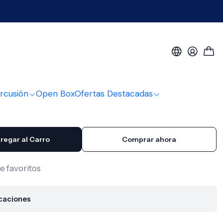
 Mono Kirlin 2613M
rcusión
Open Box
Ofertas Destacadas
regar al Carro
Comprar ahora
de favoritos
icaciones