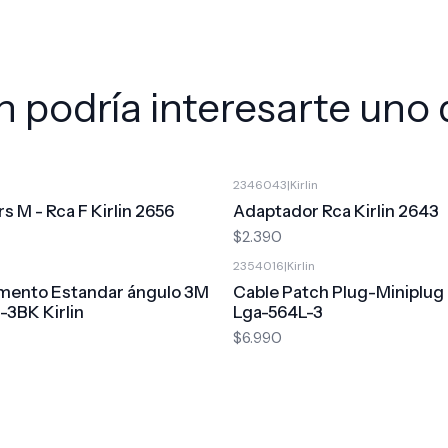
 podría interesarte uno 
2346043
|
Kirlin
s M - Rca F Kirlin 2656
Adaptador Rca Kirlin 2643
$2.390
2354016
|
Kirlin
umento Estandar ángulo 3M
Cable Patch Plug-Miniplug 
-3BK Kirlin
Lga-564L-3
$6.990