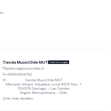
ión
Tienda MusicChile MUT
Punto de recogida
jefelocal@musicchile.cl
+56994894762
Tienda MusicChile MUT
Mercado Urbano Tobalaba, Local #105 Piso -1
7550179 Santiago - Las Condes
Región Metropolitana - Chile
Ver más detalles