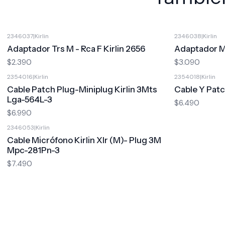
2346037
|
Kirlin
2346038
|
Kirlin
Adaptador Trs M - Rca F Kirlin 2656
Adaptador M
$2.390
$3.090
2354016
|
Kirlin
2354018
|
Kirlin
Cable Patch Plug-Miniplug Kirlin 3Mts
Cable Y Patc
Lga-564L-3
$6.490
$6.990
2346053
|
Kirlin
Cable Micrófono Kirlin Xlr (M)- Plug 3M
Mpc-281Pn-3
$7.490