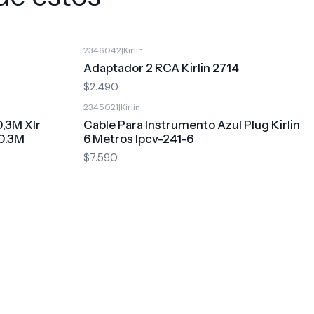
2346042
|
Kirlin
Adaptador 2 RCA Kirlin 2714
$2.490
2345021
|
Kirlin
0,3M Xlr
Cable Para Instrumento Azul Plug Kirlin
0.3M
6 Metros Ipcv-241-6
$7.590