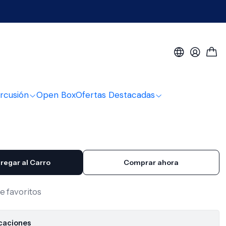
 Rca-Miniplug Kirlin
rcusión
Open Box
Ofertas Destacadas
regar al Carro
Comprar ahora
de favoritos
icaciones