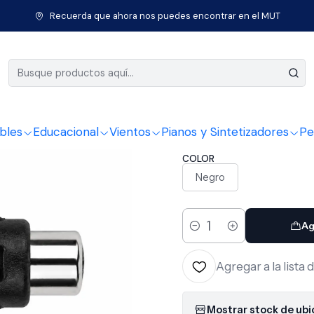
Inicio
Cables
Conectores
Adaptador Rca-Miniplug Kirlin 2604
Recuerda que ahora nos puedes encontrar en el MUT
|
Adaptador
2604
bles
Educacional
Vientos
Pianos y Sintetizadores
Pe
COLOR
Negro
Ag
Cantidad
Agregar a la lista 
Mostrar stock de ub