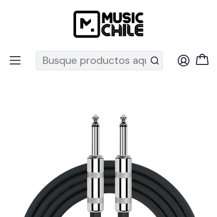
Recuerda que ahora nos puedes encontrar en el MUT
Inicio
Cables
Cables de Instrumentos
Cable De Instrumento Plug Kirlin 3 Metros Ipcv-241-3