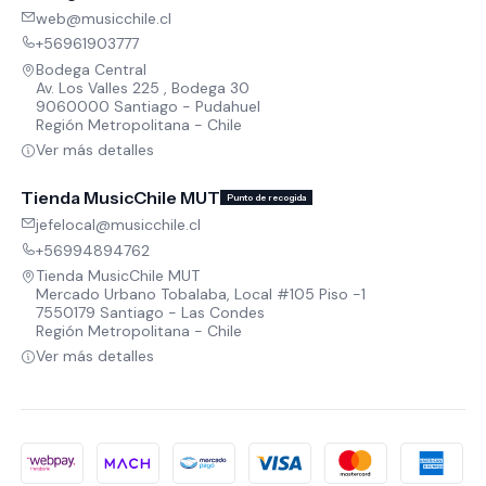
web@musicchile.cl
+56961903777
Bodega Central
Av. Los Valles 225 , Bodega 30
9060000 Santiago - Pudahuel
Región Metropolitana - Chile
Ver más detalles
Tienda MusicChile MUT
Punto de recogida
jefelocal@musicchile.cl
+56994894762
Tienda MusicChile MUT
Mercado Urbano Tobalaba, Local #105 Piso -1
7550179 Santiago - Las Condes
Región Metropolitana - Chile
Ver más detalles