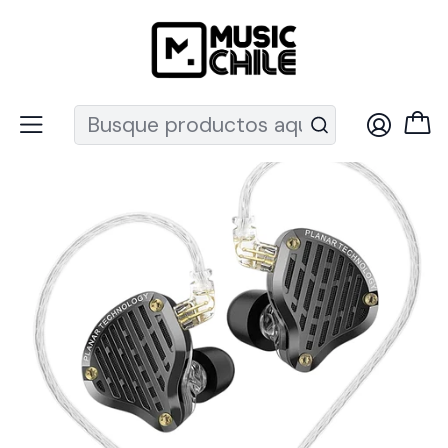
Recuerda que ahora nos puedes encontrar en el MUT
Inicio
Audio Pro
Audifonos
In-ear
Audifono PR3 Negro KZ