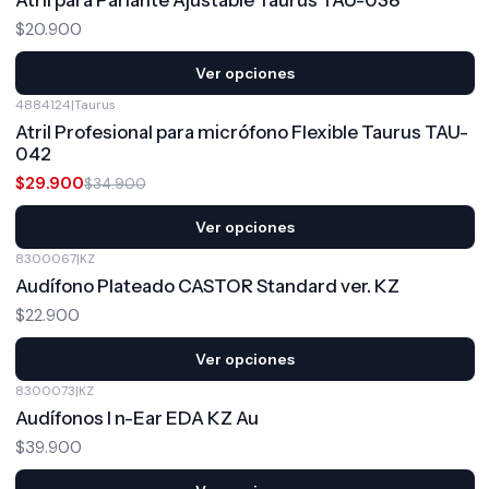
Atril para Parlante Ajustable Taurus TAU-038
$20.900
Ver opciones
4884124
|
Taurus
-14%
OFF
Atril Profesional para micrófono Flexible Taurus TAU-
042
$29.900
$34.900
Ver opciones
8300067
|
KZ
Audífono Plateado CASTOR Standard ver. KZ
$22.900
Ver opciones
8300073
|
KZ
Audífonos I n-Ear EDA KZ Au
$39.900