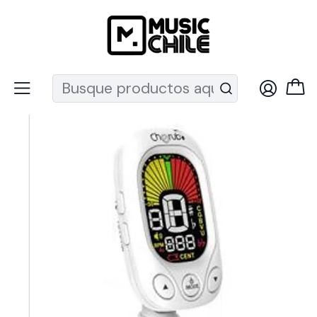
Recuerda que ahora nos puedes encontrar en el MUT
Inicio
Instrumentos de Cuerda
Guitarras
Acc. Guitarra
Afinador Cromático Metrónomo Audible Cherub WST-2046-
SCM