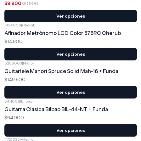
$9.900
$10.900
Ver opciones
1934006
|
Cherub
Afinador Metrónomo LCD Color 578RC Cherub
$14.900
Ver opciones
5288003
|
Mahori
Guitarlele Mahori Spruce Solid Mah-16 + Funda
$149.900
Ver opciones
5411006
|
Bilbao
Guitarra Clásica Bilbao BIL-44-NT + Funda
$64.900
Ver opciones
4721035
|
Allegro