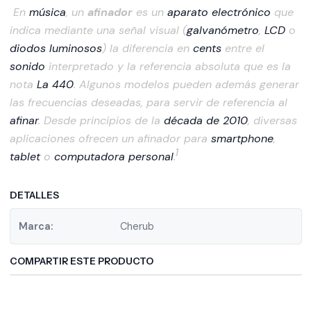
En
música
, un
afinador
es un
aparato electrónico
que
indica mediante una señal visual (
galvanómetro
,
LCD
o
diodos luminosos
) la diferencia en
cents
entre el
sonido
interpretado y la referencia absoluta que es la
nota
La 440
. Algunos modelos pueden además generar
las frecuencias deseadas, para servir de referencia al
afinar
. Desde principios de la
década de 2010
, diversas
aplicaciones ofrecen un afinador para
smartphone
,
1
tablet
o
computadora personal
.
DETALLES
Marca:
Cherub
COMPARTIR ESTE PRODUCTO