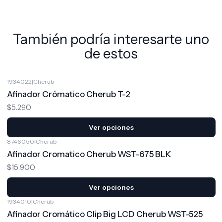
También podría interesarte uno
de estos
1934022
|
Cherub
Afinador Crómatico Cherub T-2
$5.290
Ver opciones
8746050
|
Cherub
Afinador Cromatico Cherub WST-675 BLK
$15.900
Ver opciones
1934010
|
Cherub
-9%
OFF
Afinador Cromático Clip Big LCD Cherub WST-525