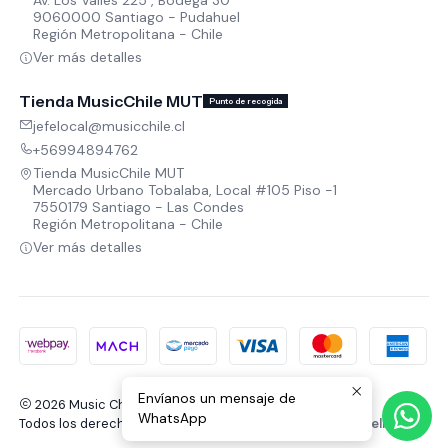
9060000 Santiago - Pudahuel
Región Metropolitana - Chile
Ver más detalles
Tienda MusicChile MUT
Punto de recogida
jefelocal@musicchile.cl
+56994894762
Tienda MusicChile MUT
Mercado Urbano Tobalaba, Local #105 Piso -1
7550179 Santiago - Las Condes
Región Metropolitana - Chile
Ver más detalles
Envíanos un mensaje de
2026 Music Chile.
WhatsApp
Todos los derechos reservados.
Desarrollado por Jumpseller
.