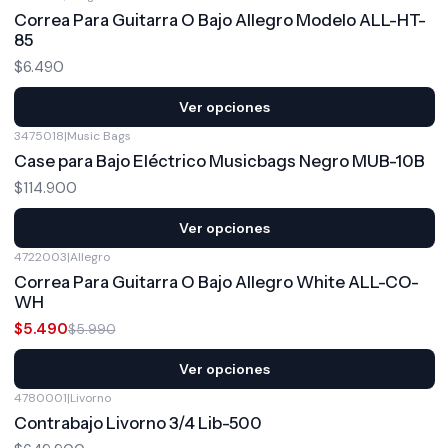
Correa Para Guitarra O Bajo Allegro Modelo ALL-HT-
85
$6.490
Ver opciones
3475018
|
Music Bags
Case para Bajo Eléctrico Musicbags Negro MUB-10B
$114.900
Ver opciones
4722003
|
Allegro
-8%
OFF
Correa Para Guitarra O Bajo Allegro White ALL-CO-
WH
$5.490
$5.990
Ver opciones
4780001
|
Livorno
Contrabajo Livorno 3/4 Lib-500