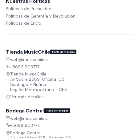
Nuestras Políticas
Políticas de Privacidad
Políticas de Garantía y Devolución
Políticas de Envío
Tienda MusicChile
Punto de recogida
web@musicchile.cl
+56961903777
Tienda MusicChile
Av Sucre 2589, Oficina 105
Santiago - Ñuñoa
Región Metropolitana - Chile
Ver más detalles
Bodega Central
Punto de recogida
web@musicchile.cl
+56961903777
Bodega Central
Av. Los Valles 225 , Bodega 30