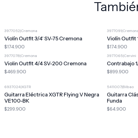
También
3977052
|
Cremona
3977091
|
Cremon
Violín Outfit 3/4' SV-75 Cremona
Violín Outfit
$174.900
$174.900
3977078
|
Cremona
3977065
|
Cervini
Violin Outfit 4/4 SV-200 Cremona
Contrabajo 1
$469.900
$899.900
6937024
|
XGTR
5411007
|
Bilbao
Guitarra Eléctrica XGTR Flying V Negra
Guitarra Clá
VE100-BK
Funda
$299.900
$64.900