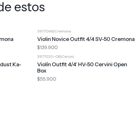
de estos
3977066
|
Cremona
remona
Violin Novice Outfit 4/4 SV-50 Cremona
$139.900
3977020-OB
|
Cervini
rdust Ka-
Violín Outfit 4/4' HV-50 Cervini Open
Box
$55.900