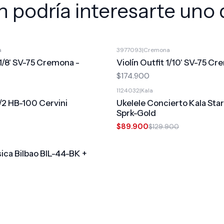
 podría interesarte uno 
a
3977093
|
Cremona
 1/8' SV-75 Cremona -
Violín Outfit 1/10' SV-75 C
$174.900
1124032
|
Kala
-31%
OFF
/2 HB-100 Cervini
Ukelele Concierto Kala Sta
Sprk-Gold
$89.900
$129.900
sica Bilbao BIL-44-BK +