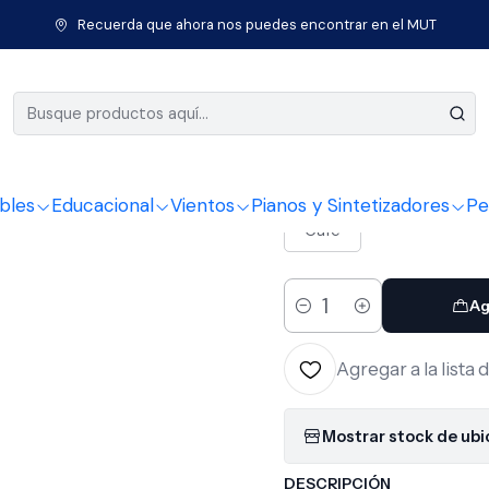
entos de Cuerda
Instrumentos Clásicos
Violín
Violín Outfit 3/4
Recuerda que ahora nos puedes encontrar en el MUT
|
Violín Out
COLOR
bles
Educacional
Vientos
Pianos y Sintetizadores
Pe
Cafe
Ag
Cantidad
Agregar a la lista 
Mostrar stock de ub
DESCRIPCIÓN