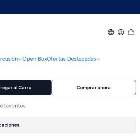
' SV-100 Cremona
fit 3/4' SV-100 Cremona
rcusión
Open Box
Ofertas Destacadas
regar al Carro
Comprar ahora
de favoritos
icaciones