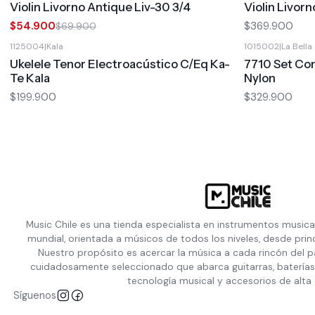
Violin Livorno Antique Liv-30 3/4
Violin Livor
$54.900
$369.900
$69.900
1125004
|
Kala
1015002
|
La Bella
Ukelele Tenor Electroacústico C/Eq Ka-
7710 Set Con
Te Kala
Nylon
$199.900
$329.900
Music Chile es una tienda especialista en instrumentos musica
mundial, orientada a músicos de todos los niveles, desde prin
Nuestro propósito es acercar la música a cada rincón del p
cuidadosamente seleccionado que abarca guitarras, baterías,
tecnología musical y accesorios de alta 
Síguenos