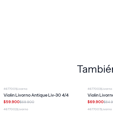
También
4677001
|
Livorno
4677003
|
Livorno
-14%
OFF
-18%
OFF
Violin Livorno Antique Liv-30 4/4
Violin Livorn
$59.900
$69.900
$69.900
$84.
4677002
|
Livorno
4677007
|
Livorno
-21%
OFF