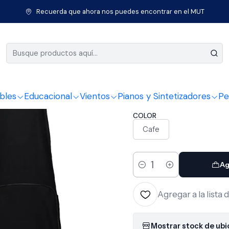
tos de Cuerda
Instrumentos Clásicos
Violín
Violin Livorno Soli
Recuerda que ahora nos puedes encontrar en el MUT
|
Violin Liv
50
bles
Educacional
Vientos
Pianos y Sintetizadores
Pe
COLOR
Cafe
Ag
Cantidad
Agregar a la lista 
Mostrar stock de ub