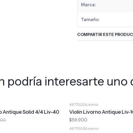
Marca:
Tamaño:
COMPARTIR ESTE PRODU
 podría interesarte uno 
4677020
|
Livorno
o Antique Solid 4/4 Liv-40
Violin Livorno Antique Liv-
$59.900
900
4677005
|
Livorno