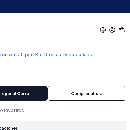
d Ebony 4/4 Liv-50
orno Solid Ebony 4/4 Liv-
rcusión
Open Box
Ofertas Destacadas
regar al Carro
Comprar ahora
de favoritos
icaciones