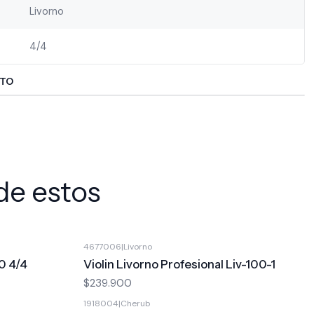
Livorno
4/4
CTO
de estos
4677006
|
Livorno
10 4/4
Violin Livorno Profesional Liv-100-1
$239.900
1918004
|
Cherub
-14%
OFF