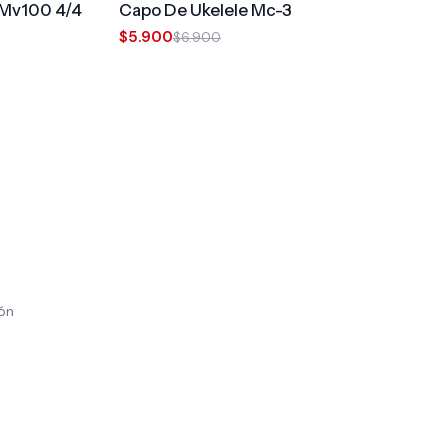
l Mv100 4/4
Capo De Ukelele Mc-3
$5.900
$6.900
ión