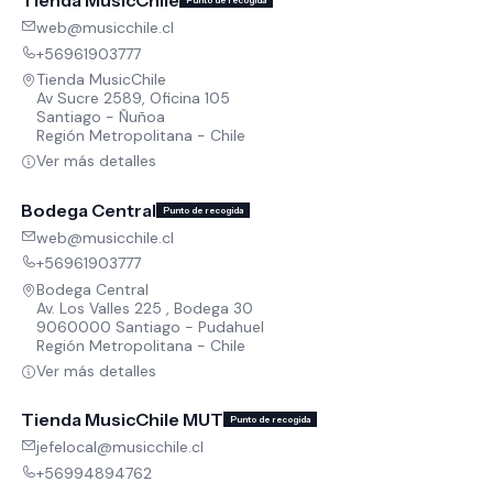
Tienda MusicChile
Punto de recogida
web@musicchile.cl
+56961903777
Tienda MusicChile
Av Sucre 2589, Oficina 105
Santiago - Ñuñoa
Región Metropolitana - Chile
Ver más detalles
Bodega Central
Punto de recogida
web@musicchile.cl
+56961903777
Bodega Central
Av. Los Valles 225 , Bodega 30
9060000 Santiago - Pudahuel
Región Metropolitana - Chile
Ver más detalles
Tienda MusicChile MUT
Punto de recogida
jefelocal@musicchile.cl
+56994894762