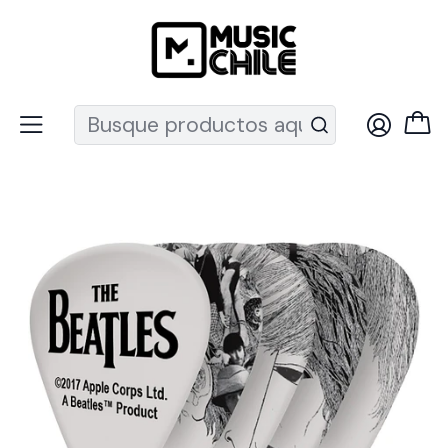
Recuerda que ahora nos puedes encontrar en el MUT
Inicio
Instrumentos de Cuerda
Guitarras
Acc. Guitarra
Uñetas
Uñetas Beatles Rev. (.70mm) 10 pack 1CWH4-10B1 Daddario