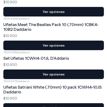
$10.900
Ver opciones
7300336
|
Daddario
Uñetas Meet The Beatles Pack 10 (.70mm) 1CBK4-
10B2 Daddario
$10.900
Ver opciones
7300538
|
Daddario
Set Uñetas 1CWH4-01JL D'Addario
$10.900
Ver opciones
7300347
|
Daddario
Uñetas Satriani White (.70mm) 10 pack 1CWH4-10JS
Daddario
$10.900