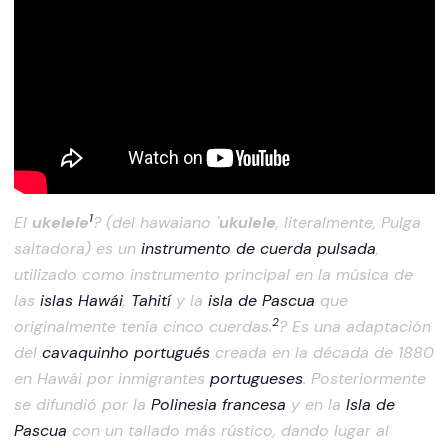
1
El
ukelele
? (del hawaiano '
ukulele
, literalmente, Pulga
saltadora) es un
instrumento de cuerda pulsada
,
utilizado como instrumento principal en la música de
las
islas Hawái
,
Tahití
y la
isla de Pascua
que
2
originalmente tenía cinco cuerdas.
? Es una adaptación
del
cavaquinho
portugués
creada en la década de 1880
en Hawái por inmigrantes
portugueses
. Posteriormente
se difundió por la
Polinesia francesa
y en la
Isla de
Pascua
con un tallado más rústico, dando lugar al