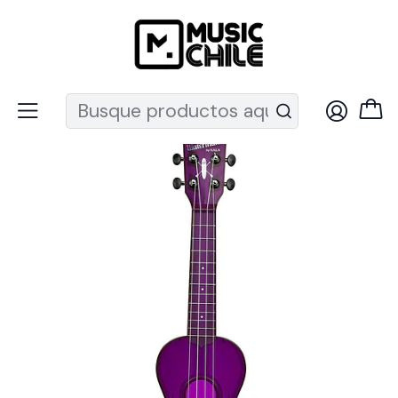
Recuerda que ahora nos puedes encontrar en el MUT
Inicio
Instrumentos de Cuerda
Ukeleles
Ukeleles Soprano
Ukelele Waterman Kala Soprano Fluorescent KA-SWF/PL