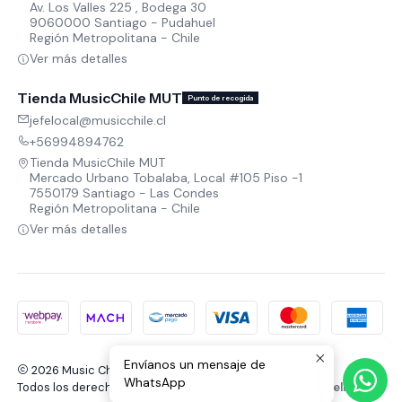
Av. Los Valles 225 , Bodega 30
9060000 Santiago - Pudahuel
Región Metropolitana - Chile
Ver más detalles
Tienda MusicChile MUT
Punto de recogida
jefelocal@musicchile.cl
+56994894762
Tienda MusicChile MUT
Mercado Urbano Tobalaba, Local #105 Piso -1
7550179 Santiago - Las Condes
Región Metropolitana - Chile
Ver más detalles
Envíanos un mensaje de
2026 Music Chile.
WhatsApp
Todos los derechos reservados.
Desarrollado por Jumpseller
.