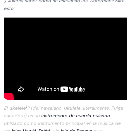
¿Quieres saber como se escuchan los Waterman? Mira
esto:
1
El
ukelele
? (del hawaiano '
ukulele
, literalmente, Pulga
saltadora) es un
instrumento de cuerda pulsada
,
utilizado como instrumento principal en la música de
las
islas Hawái
,
Tahití
y la
isla de Pascua
que