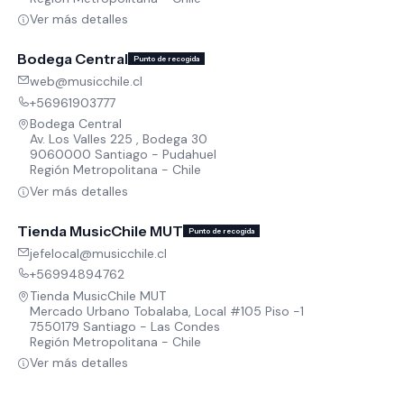
Ver más detalles
Bodega Central
Punto de recogida
web@musicchile.cl
+56961903777
Bodega Central
Av. Los Valles 225 , Bodega 30
9060000 Santiago - Pudahuel
Región Metropolitana - Chile
Ver más detalles
Tienda MusicChile MUT
Punto de recogida
jefelocal@musicchile.cl
+56994894762
Tienda MusicChile MUT
Mercado Urbano Tobalaba, Local #105 Piso -1
7550179 Santiago - Las Condes
Región Metropolitana - Chile
Ver más detalles