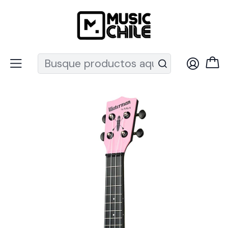
Recuerda que ahora nos puedes encontrar en el MUT
Inicio
Instrumentos de Cuerda
Ukeleles
Ukeleles Soprano
Ukelele Soprano Kala Waterman Soft Pink KA-SWB/PK