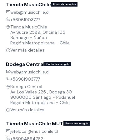
Tienda MusicChile
Punto de recogida
web@musicchile.cl
+56961903777
Tienda MusicChile
Av Sucre 2589, Oficina 105
Santiago - Ñuñoa
Región Metropolitana - Chile
Ver más detalles
Bodega Central
Punto de recogida
web@musicchile.cl
+56961903777
Bodega Central
Av. Los Valles 225 , Bodega 30
9060000 Santiago - Pudahuel
Región Metropolitana - Chile
Ver más detalles
Tienda MusicChile MUT
Punto de recogida
jefelocal@musicchile.cl
+56994894762