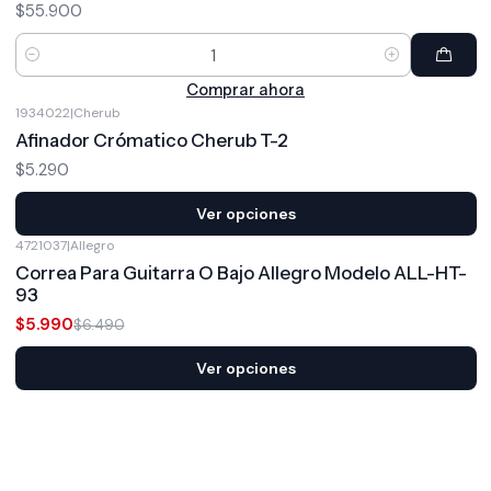
$55.900
Cantidad
Comprar ahora
1934022
|
Cherub
Afinador Crómatico Cherub T-2
$5.290
Ver opciones
4721037
|
Allegro
-8%
OFF
Correa Para Guitarra O Bajo Allegro Modelo ALL-HT-
93
$5.990
$6.490
Ver opciones