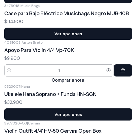
3475018
|
Music Bags
Case para Bajo Eléctrico Musicbags Negro MUB-10B
$114.900
Ver opciones
4081003
|
Anton Breton
Apoyo Para Violín 4/4 Vp-70K
$9.900
Cantidad
Comprar ahora
5323007
|
Hana
Ukelele Hana Soprano + Funda HN-SGN
$32.900
Ver opciones
3977020-OB
|
Cervini
Violín Outfit 4/4' HV-50 Cervini Open Box