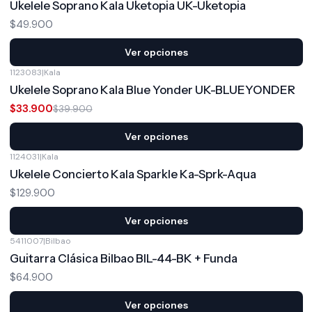
Ukelele Soprano Kala Uketopia UK-Uketopia
$49.900
Ver opciones
1123083
|
Kala
-15%
OFF
Ukelele Soprano Kala Blue Yonder UK-BLUEYONDER
$33.900
$39.900
Ver opciones
1124031
|
Kala
Ukelele Concierto Kala Sparkle Ka-Sprk-Aqua
$129.900
Ver opciones
5411007
|
Bilbao
Guitarra Clásica Bilbao BIL-44-BK + Funda
$64.900
Ver opciones