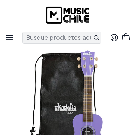
Recuerda que ahora nos puedes encontrar en el MUT
Inicio
Instrumentos de Cuerda
Ukeleles
Ukeleles Soprano
Ukelele Soprano Kala Ultraviolet Uk-Ultraviolet