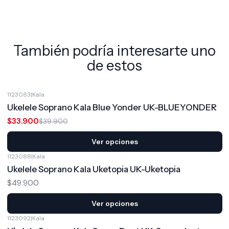
También podría interesarte uno
de estos
1123083
|
Kala
-15%
OFF
Ukelele Soprano Kala Blue Yonder UK-BLUEYONDER
$33.900
$39.900
Ver opciones
1123088
|
Kala
Ukelele Soprano Kala Uketopia UK-Uketopia
$49.900
Ver opciones
1123092
|
Kala