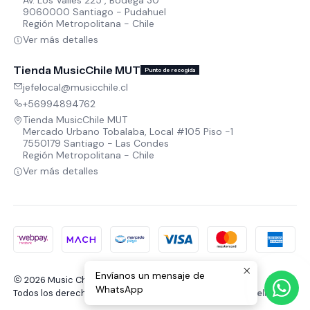
9060000 Santiago - Pudahuel
Región Metropolitana - Chile
Ver más detalles
Tienda MusicChile MUT
Punto de recogida
jefelocal@musicchile.cl
+56994894762
Tienda MusicChile MUT
Mercado Urbano Tobalaba, Local #105 Piso -1
7550179 Santiago - Las Condes
Región Metropolitana - Chile
Ver más detalles
Envíanos un mensaje de
2026 Music Chile.
WhatsApp
Todos los derechos reservados.
Desarrollado por Jumpseller
.