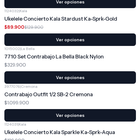
Ver opciones
1124032
|
Kala
-31%
OFF
Ukelele Concierto Kala Stardust Ka-Sprk-Gold
$89.900
$129.900
Ver opciones
1015002
|
La Bella
7710 Set Contrabajo La Bella Black Nylon
$329.900
Ver opciones
3977076
|
Cremona
Contrabajo Outfit 1/2 SB-2 Cremona
$1.099.900
Ver opciones
1124031
|
Kala
Ukelele Concierto Kala Sparkle Ka-Sprk-Aqua