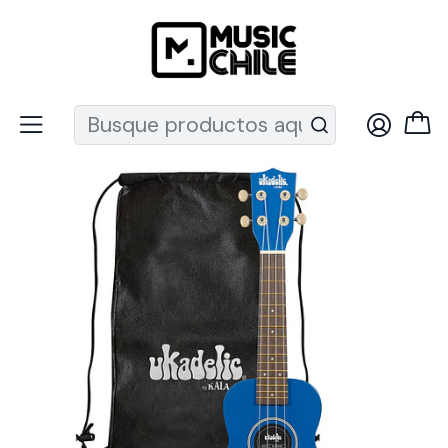
Recuerda que ahora nos puedes encontrar en el MUT
Inicio
Instrumentos de Cuerda
Ukeleles
Ukeleles Soprano
Ukelele Soprano Blue Ink UK-BLUEINK Kala