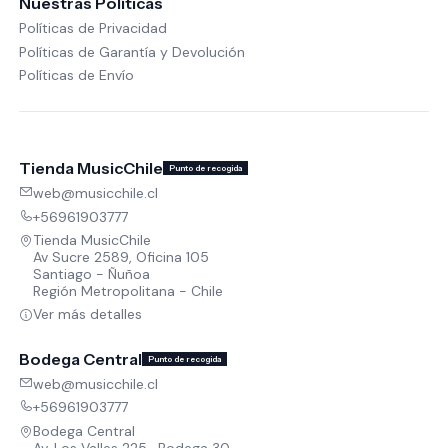
Nuestras Políticas
Políticas de Privacidad
Políticas de Garantía y Devolución
Políticas de Envío
Tienda MusicChile
Punto de recogida
web@musicchile.cl
+56961903777
Tienda MusicChile
Av Sucre 2589, Oficina 105
Santiago - Ñuñoa
Región Metropolitana - Chile
Ver más detalles
Bodega Central
Punto de recogida
web@musicchile.cl
+56961903777
Bodega Central
Av. Los Valles 225 , Bodega 30