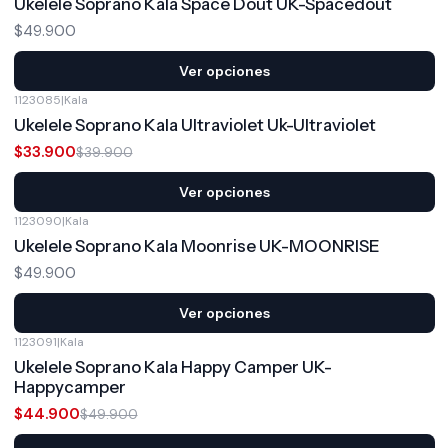
Ukelele Soprano Kala Space Dout UK-Spacedout
$49.900
Ver opciones
1123085
|
Kala
-15%
OFF
Ukelele Soprano Kala Ultraviolet Uk-Ultraviolet
$33.900
$39.900
Ver opciones
1123090
|
Kala
Ukelele Soprano Kala Moonrise UK-MOONRISE
$49.900
Ver opciones
1123091
|
Kala
-10%
OFF
Ukelele Soprano Kala Happy Camper UK-
Happycamper
$44.900
$49.900