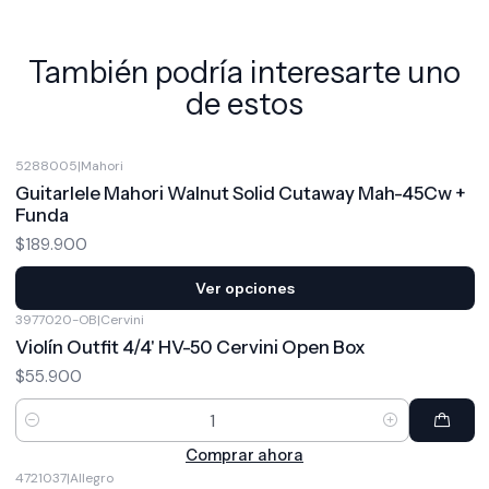
También podría interesarte uno
de estos
5288005
|
Mahori
Guitarlele Mahori Walnut Solid Cutaway Mah-45Cw +
Funda
$189.900
Ver opciones
3977020-OB
|
Cervini
Violín Outfit 4/4' HV-50 Cervini Open Box
$55.900
Cantidad
Comprar ahora
4721037
|
Allegro