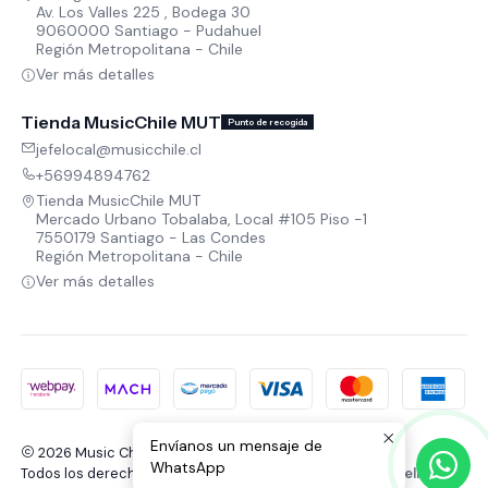
Av. Los Valles 225 , Bodega 30
9060000 Santiago - Pudahuel
Región Metropolitana - Chile
Ver más detalles
Tienda MusicChile MUT
Punto de recogida
jefelocal@musicchile.cl
+56994894762
Tienda MusicChile MUT
Mercado Urbano Tobalaba, Local #105 Piso -1
7550179 Santiago - Las Condes
Región Metropolitana - Chile
Ver más detalles
Envíanos un mensaje de
2026 Music Chile.
WhatsApp
Todos los derechos reservados.
Desarrollado por Jumpseller
.