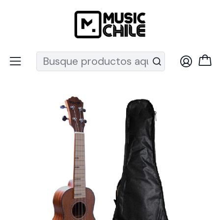
Recuerda que ahora nos puedes encontrar en el MUT
Inicio
Instrumentos de Cuerda
Ukeleles
Ukeleles Soprano
Ukelele Mahori Soprano + Funda MH-05-S