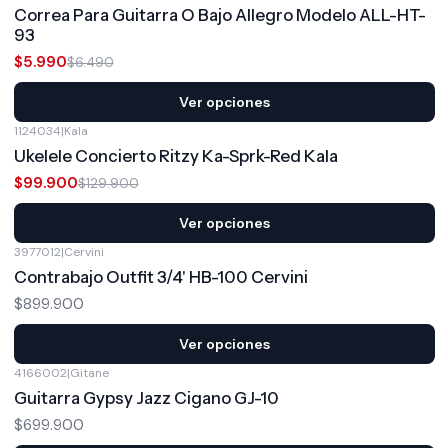
-8%
OFF
Correa Para Guitarra O Bajo Allegro Modelo ALL-HT-
93
$5.990
$6.490
Ver opciones
1124034
|
Kala
-23%
OFF
Ukelele Concierto Ritzy Ka-Sprk-Red Kala
$99.900
$129.900
Ver opciones
3977012
|
Cervini
Contrabajo Outfit 3/4' HB-100 Cervini
$899.900
Ver opciones
4166002
|
Gitane
Guitarra Gypsy Jazz Cigano GJ-10
$699.900