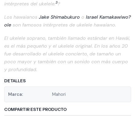
3
intérpretes del ukelele.
?
Los hawaianos
Jake Shimabukuro
o
Israel Kamakawiwo?
ole
son famosos intérpretes de ukelele hawaiano.
El ukelele soprano, también llamado estándar en Hawái,
es el más pequeño y el ukelele original. En los años 20
fue desarrollado el ukelele concierto, de tamaño un
poco mayor y también con un sonido con más cuerpo
y profundidad.
DETALLES
Marca:
Mahori
COMPARTIR ESTE PRODUCTO