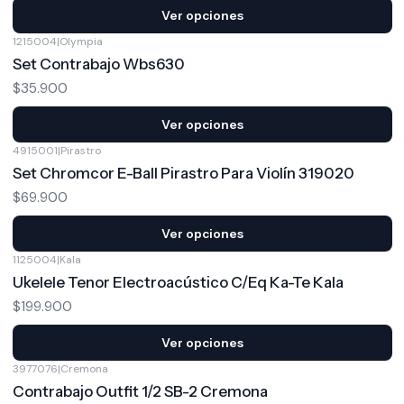
Ver opciones
1215004
|
Olympia
Set Contrabajo Wbs630
$35.900
Ver opciones
4915001
|
Pirastro
Set Chromcor E-Ball Pirastro Para Violín 319020
$69.900
Ver opciones
1125004
|
Kala
Ukelele Tenor Electroacústico C/Eq Ka-Te Kala
$199.900
Ver opciones
3977076
|
Cremona
Contrabajo Outfit 1/2 SB-2 Cremona