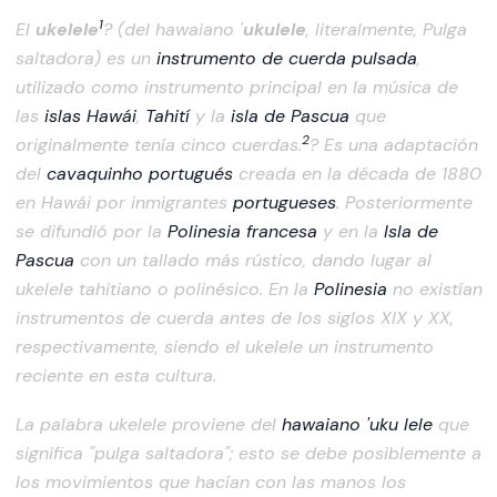
1
El
ukelele
? (del hawaiano '
ukulele
, literalmente, Pulga
saltadora) es un
instrumento de cuerda pulsada
,
utilizado como instrumento principal en la música de
las
islas Hawái
,
Tahití
y la
isla de Pascua
que
2
originalmente tenía cinco cuerdas.
? Es una adaptación
del
cavaquinho
portugués
creada en la década de 1880
en Hawái por inmigrantes
portugueses
. Posteriormente
se difundió por la
Polinesia francesa
y en la
Isla de
Pascua
con un tallado más rústico, dando lugar al
ukelele tahitiano o polinésico. En la
Polinesia
no existían
instrumentos de cuerda antes de los siglos XIX y XX,
respectivamente, siendo el ukelele un instrumento
reciente en esta cultura.
La palabra ukelele proviene del
hawaiano
'uku lele
que
significa "pulga saltadora"; esto se debe posiblemente a
los movimientos que hacían con las manos los