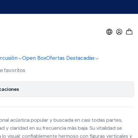
bony tenor Ka-px-eby-t
la Premier Exotic
or Ka-px-eby-t
rcusión
Open Box
Ofertas Destacadas
de favoritos
icaciones
onal acústica popular y buscada en casi todas partes,
d y claridad en su frecuencia más baja. Su vitalidad se
a lo visual: confiablemente hermoso con figuras verticales y