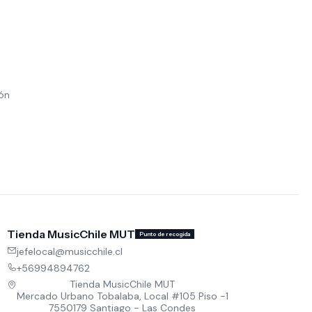
ión
Tienda MusicChile MUT
Punto de recogida
jefelocal@musicchile.cl
+56994894762
Tienda MusicChile MUT
Mercado Urbano Tobalaba, Local #105 Piso -1
7550179 Santiago - Las Condes