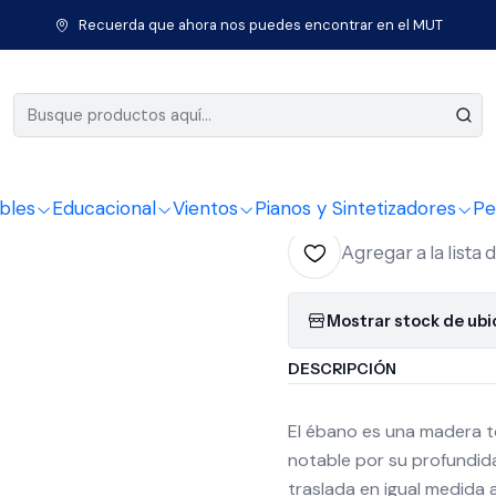
e Cuerda
Ukeleles
Ukeleles Tenor
Ukelele Kala Premier Exotic e
Recuerda que ahora nos puedes encontrar en el MUT
|
Ukelele Ka
ebony ten
bles
Educacional
Vientos
Pianos y Sintetizadores
Pe
Agregar a la lista 
Mostrar stock de ub
DESCRIPCIÓN
El ébano es una madera t
notable por su profundida
traslada en igual medida 