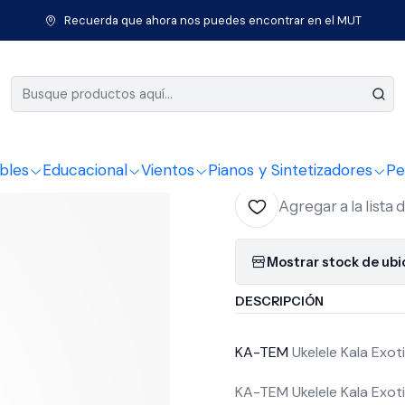
os de Cuerda
Ukeleles
Ukeleles Tenor
Ukelele Kala Exotic Maho
Recuerda que ahora nos puedes encontrar en el MUT
|
Ukelele K
Tenor Ka
bles
Educacional
Vientos
Pianos y Sintetizadores
Pe
Agregar a la lista 
Mostrar stock de ub
DESCRIPCIÓN
KA-TEM
Ukelele Kala Exo
KA-TEM Ukelele Kala Exoti