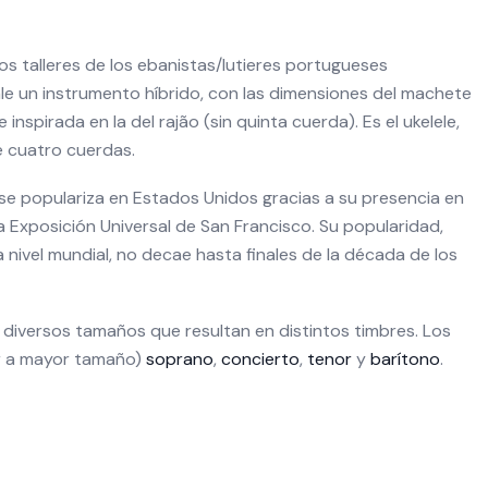
s talleres de los ebanistas/lutieres portugueses
ale un instrumento híbrido, con las dimensiones del machete
inspirada en la del rajão (sin quinta cuerda). Es el ukelele,
e cuatro cuerdas.
e se populariza en Estados Unidos gracias a su presencia en
a Exposición Universal de San Francisco. Su popularidad,
nivel mundial, no decae hasta finales de la década de los
n diversos tamaños que resultan en distintos timbres. Los
or a mayor tamaño)
soprano
,
concierto
,
tenor
y
barítono
.