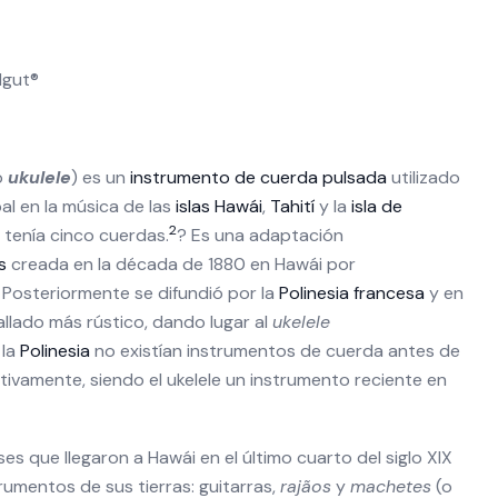
lgut®
o
ukulele
) es un
instrumento de cuerda pulsada
utilizado
al en la música de las
islas Hawái
,
Tahití
y la
isla de
2
 tenía cinco cuerdas.
? Es una adaptación
s
creada en la década de 1880 en Hawái por
. Posteriormente se difundió por la
Polinesia francesa
y en
llado más rústico, dando lugar al
ukelele
 la
Polinesia
no existían instrumentos de cuerda antes de
ctivamente, siendo el ukelele un instrumento reciente en
s que llegaron a Hawái en el último cuarto del siglo XIX
trumentos de sus tierras: guitarras,
rajãos
y
machetes
(o