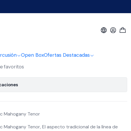
gany Tenor Ka-Tem
ala Exotic Mahogany
-Tem
rcusión
Open Box
Ofertas Destacadas
de favoritos
icaciones
tic Mahogany Tenor
c Mahogany Tenor, El aspecto tradicional de la línea de