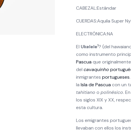
CABEZAL:
Estándar
CUERDAS:
Aquila Super Ny
ELECTRÓNICA:
NA
1
El
Ukelele
? (del hawaian
como instrumento princip
Pascua
que originalmente
del
cavaquinho
portugué
inmigrantes
portugueses
la
Isla de Pascua
con un ta
tahitiano
o
polinésico
. En
los siglos XIX y XX, respe
esta cultura.
Los emigrantes portuguese
llevaban con ellos los ins