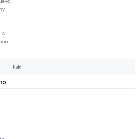
Nuevo
any
: 4
tico
Kala
CTO
ión