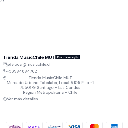
Tienda MusicChile MUT
Punto de recogida
jefelocal@musicchile.cl
+56994894762
Tienda MusicChile MUT
Mercado Urbano Tobalaba, Local #105 Piso -1
7550179 Santiago - Las Condes
Región Metropolitana - Chile
Ver más detalles