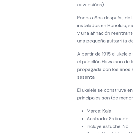
cavaquiños).
Pocos años después, de lo
instalados en Honolulu, s
y una afinación reentrante 
una pequeña guitarrita d
A partir de 1915 el ukelel
el pabellón Hawaiano de l
propagada con los años a 
sesenta.
El ukelele se construye e
principales son (de men
Marca: Kala
Acabado: Satinado
Incluye estuche: No