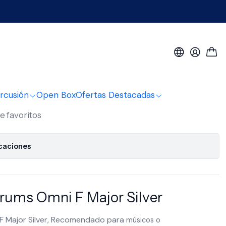
 Major Silver
pi Drums Omni F Major
rcusión
Open Box
Ofertas Destacadas
de favoritos
icaciones
rums Omni F Major Silver
F Major Silver, Recomendado para
músicos o