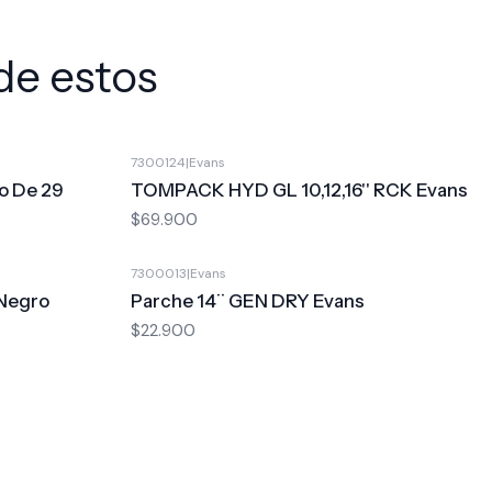
de estos
7300124
|
Evans
co De 29
TOMPACK HYD GL 10,12,16'' RCK Evans
$69.900
7300013
|
Evans
 Negro
Parche 14¨ GEN DRY Evans
$22.900