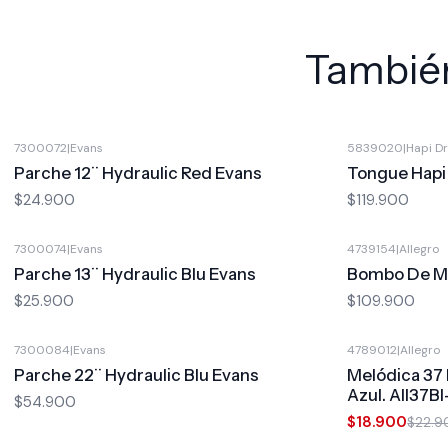
También
7300072
|
Evans
5839020
|
Hapi D
Parche 12¨ Hydraulic Red Evans
Tongue Hapi
$24.900
$119.900
7300074
|
Evans
4739154
|
Allegro
Parche 13¨ Hydraulic Blu Evans
Bombo De Ma
$25.900
$109.900
7300084
|
Evans
4789012
|
Allegro
-17%
OFF
Parche 22¨ Hydraulic Blu Evans
Melódica 37 
Azul. All37B
$54.900
$18.900
$22.9