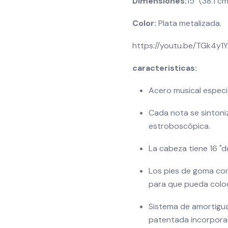
Dimensiones:
15 "(38.1 c
Color:
Plata metalizada.
https://youtu.be/TGk4y
caracteristicas:
Acero musical especi
Cada nota se sintoni
estroboscópica.
La cabeza tiene 16 "d
Los pies de goma con 
para que pueda coloca
Sistema de amortigua
patentada incorpora