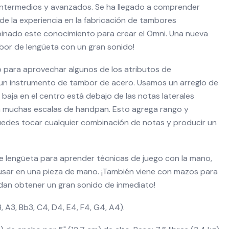
 intermedios y avanzados. Se ha llegado a comprender
e la experiencia en la fabricación de tambores
nado este conocimiento para crear el Omni. Una nueva
or de lengüeta con un gran sonido!
 para aprovechar algunos de los atributos de
un instrumento de tambor de acero. Usamos un arreglo de
baja en el centro está debajo de las notas laterales
r a muchas escalas de handpan. Esto agrega rango y
 Puedes tocar cualquier combinación de notas y producir un
e lengüeta para aprender técnicas de juego con la mano,
 usar en una pieza de mano. ¡También viene con mazos para
edan obtener un gran sonido de inmediato!
3, A3, Bb3, C4, D4, E4, F4, G4, A4).