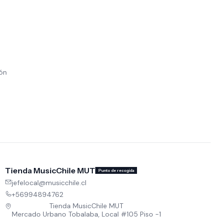
ión
Tienda MusicChile MUT
Punto de recogida
jefelocal@musicchile.cl
+56994894762
Tienda MusicChile MUT
Mercado Urbano Tobalaba, Local #105 Piso -1