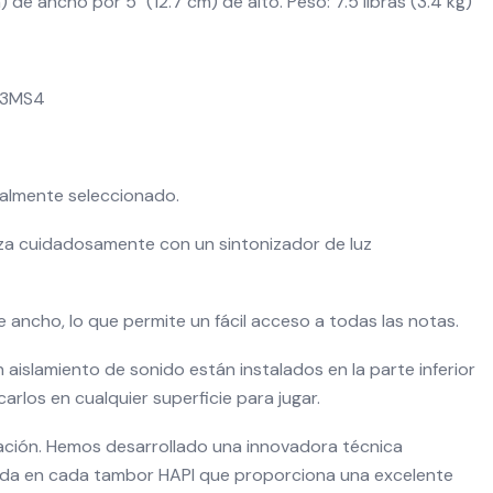
m) de ancho por 5" (12.7 cm) de alto. Peso: 7.5 libras (3.4 kg)
1Y3MS4
almente seleccionado.
za cuidadosamente con un sintonizador de luz
e ancho, lo que permite un fácil acceso a todas las notas.
aislamiento de sonido están instalados en la parte inferior
rlos en cualquier superficie para jugar.
ción. Hemos desarrollado una innovadora técnica
da en cada tambor HAPI que proporciona una excelente