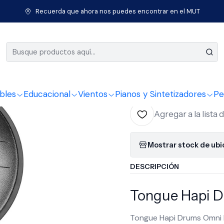
cional
Percusión Educacional
Tongue
Tongue Hapi Drums Omni F
Recuerda que ahora nos puedes encontrar en el MUT
|
Tongue Ha
Silver
bles
Educacional
Vientos
Pianos y Sintetizadores
Pe
Agregar a la lista 
Mostrar stock de ub
DESCRIPCIÓN
Tongue
Hapi D
Tongue Hapi Drums Omni 