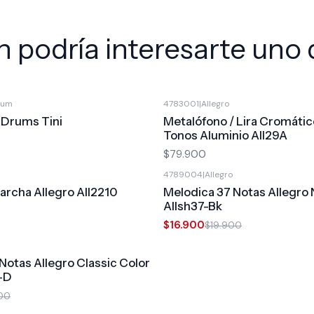
 podría interesarte uno 
rum
4783001
|
Allegro
 Drums Tini
Metalófono / Lira Cromáti
Tonos Aluminio All29A
$79.900
4789004
|
Allegro
-15%
OFF
rcha Allegro All2210
Melodica 37 Notas Allegro
Allsh37-Bk
$16.900
$19.900
Notas Allegro Classic Color
l-D
00