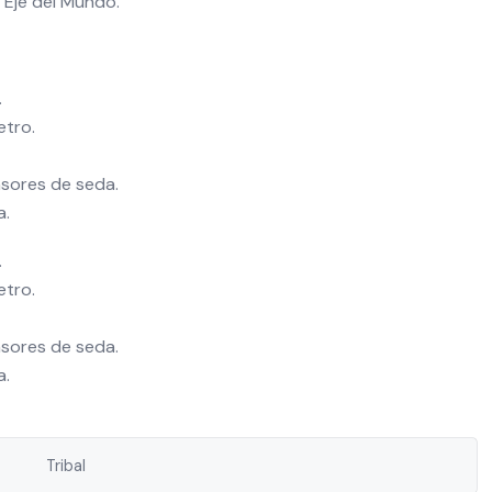
 Eje del Mundo.
.
etro.
sores de seda.
a.
.
etro.
sores de seda.
a.
Tribal