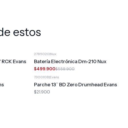
de estos
2785020
|
Nux
-11%
OFF
' RCK Evans
Batería Electrónica Dm-210 Nux
$499.900
$559.900
7300108
|
Evans
ns
Parche 13¨ BD Zero Drumhead Evans
$21.900