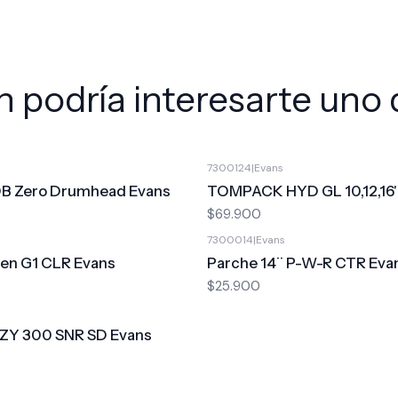
 podría interesarte uno 
7300124
|
Evans
DB Zero Drumhead Evans
TOMPACK HYD GL 10,12,16'
$69.900
7300014
|
Evans
Gen G1 CLR Evans
Parche 14¨ P-W-R CTR Eva
$25.900
HZY 300 SNR SD Evans