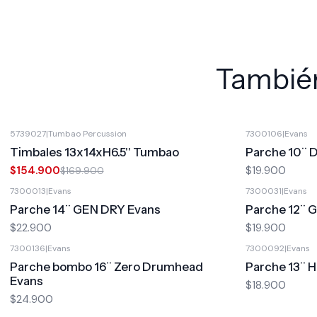
También
5739027
|
Tumbao Percussion
7300106
|
Evans
-9%
OFF
Timbales 13x14xH6.5'' Tumbao
Parche 10¨ 
$154.900
$19.900
$169.900
7300013
|
Evans
7300031
|
Evans
Parche 14¨ GEN DRY Evans
Parche 12¨ 
$22.900
$19.900
7300136
|
Evans
7300092
|
Evans
Parche bombo 16¨ Zero Drumhead
Parche 13¨ 
Evans
$18.900
$24.900