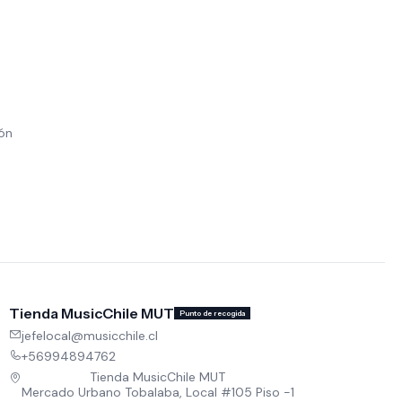
ión
Tienda MusicChile MUT
Punto de recogida
jefelocal@musicchile.cl
+56994894762
Tienda MusicChile MUT
Mercado Urbano Tobalaba, Local #105 Piso -1