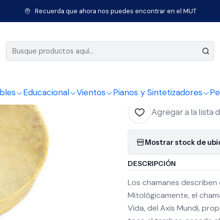
rcusión
Percusiones de la India
Tambor Shaman Tribal 20'' cuero 
Recuerda que ahora nos puedes encontrar en el MUT
|
Tambor Sh
listo PL20
bles
Educacional
Vientos
Pianos y Sintetizadores
Pe
Agregar a la lista 
Mostrar stock de ub
DESCRIPCIÓN
Los chamanes describen el
Mitológicamente, el chamá
Vida, del Axis Mundi, pro