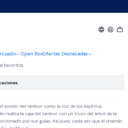
listo PL20
aman Tribal 20'' cuero
rcusión
Open Box
Ofertas Destacadas
de favoritos
icaciones
 sonido del tambor como la voz de los espí­ritus.
n realiza la caja del tambor con un trozo del árbol de la
porcionado por sus guí­as. Así­ pues, cada vez que el chamán