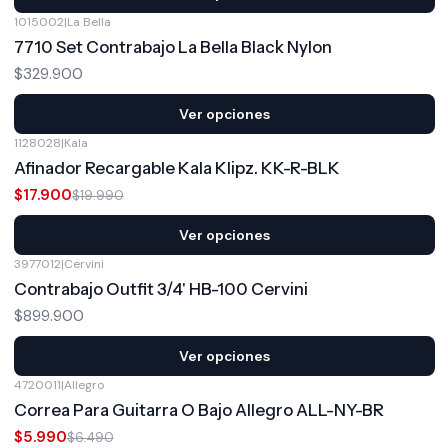
1015002
|
La Bella
7710 Set Contrabajo La Bella Black Nylon
$329.900
Ver opciones
1128028
|
Kala
-10%
OFF
Afinador Recargable Kala Klipz. KK-R-BLK
$17.900
$19.990
Ver opciones
3977012
|
Cervini
Contrabajo Outfit 3/4' HB-100 Cervini
$899.900
Ver opciones
4720011
|
Allegro
-8%
OFF
Correa Para Guitarra O Bajo Allegro ALL-NY-BR
$5.990
$6.490