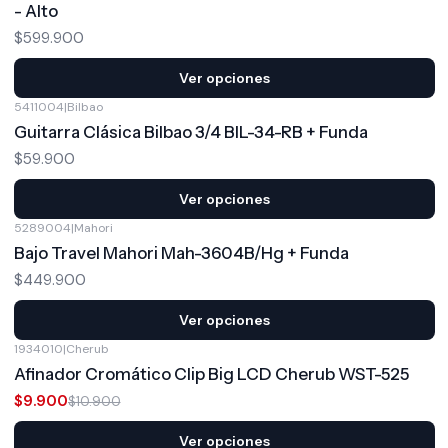
- Alto
$599.900
Ver opciones
5411004
|
Bilbao
Guitarra Clásica Bilbao 3/4 BIL-34-RB + Funda
$59.900
Ver opciones
5289004
|
Mahori
Bajo Travel Mahori Mah-3604B/Hg + Funda
$449.900
Ver opciones
1934010
|
Cherub
-9%
OFF
Afinador Cromático Clip Big LCD Cherub WST-525
$9.900
$10.900
Ver opciones