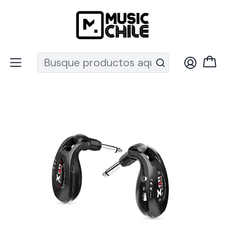
Recuerda que ahora nos puedes encontrar en el MUT
Inicio
Instrumentos de Cuerda
Guitarras
Acc. Guitarra
Sistemas Inalámbricos
Sistema Inalámbrico XVIVE U2 Negro