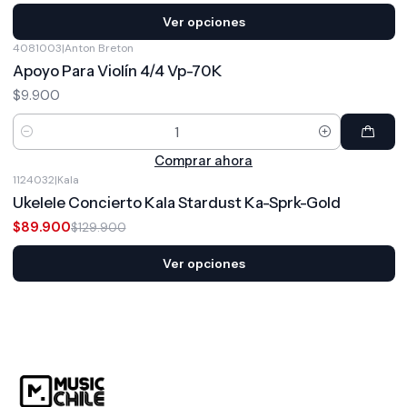
Ver opciones
4081003
|
Anton Breton
Apoyo Para Violín 4/4 Vp-70K
$9.900
Cantidad
Comprar ahora
1124032
|
Kala
-31%
OFF
Ukelele Concierto Kala Stardust Ka-Sprk-Gold
$89.900
$129.900
Ver opciones