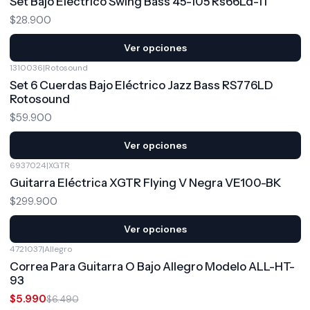
Set Bajo Eléctrico Swing Bass 45-105 Rs66Ld-11
$28.900
Ver opciones
1310036
|
Rotosound
Set 6 Cuerdas Bajo Eléctrico Jazz Bass RS776LD
Rotosound
$59.900
Ver opciones
6937024
|
XGTR
Guitarra Eléctrica XGTR Flying V Negra VE100-BK
$299.900
Ver opciones
4721037
|
Allegro
-8%
OFF
Correa Para Guitarra O Bajo Allegro Modelo ALL-HT-
93
$5.990
$6.490