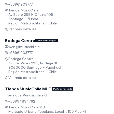
+56961903777
Tienda MusicChile
Av Sucre 2589, Oficina 105
Santiago - Ñuñoa
Región Metropolitana - Chile
Ver más detalles
Bodega Central
Punto de recogida
web@musicchile.cl
+56961903777
Bodega Central
Av. Los Valles 225 , Bodega 30
9060000 Santiago - Pudahuel
Región Metropolitana - Chile
Ver más detalles
Tienda MusicChile MUT
Punto de recogida
jefelocal@musicchile.cl
+56994894762
Tienda MusicChile MUT
Mercado Urbano Tobalaba, Local #105 Piso -1