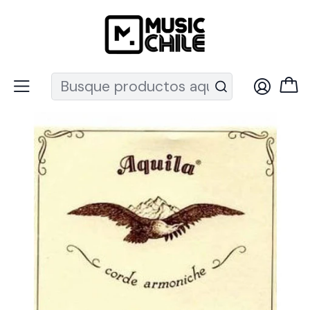
Recuerda que ahora nos puedes encontrar en el MUT
Inicio
Instrumentos de Cuerda
Ukeleles
Accesorios
Cuerdas ukelele
Set Para Ukelele Soprano Low G Aquila 5U