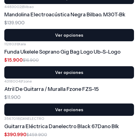
4483002
|
Bilbao
Mandolina Electroacústica Negra Bilbao. M30T-Bk
$139.900
Ver opciones
1128031
|
Kala
-6%
OFF
Funda Ukelele Soprano Gig Bag Logo Ub-S-Logo
$15.900
$16.900
Ver opciones
4318004
|
Fzone
Atril De Guitarra / Muralla Fzone FZS-15
$11.900
Ver opciones
3567018
|
DANELECTRO
-15%
OFF
Guitarra Eléctrica Danelectro Black 67Dano Blk
$390.990
$459.900