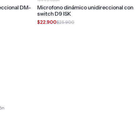
-12%
OFF
eccional DM-
Microfono dinámico unidireccional con
switch D9 ISK
$22.900
$25.900
ión