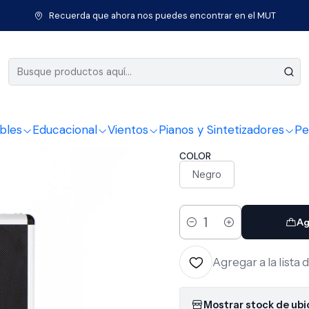
crófonos
Micrófonos para batería
Set de Micrófonos para bateri
Recuerda que ahora nos puedes encontrar en el MUT
|
Set de Mic
piezas DS
bles
Educacional
Vientos
Pianos y Sintetizadores
Pe
COLOR
Negro
Ag
Cantidad
Agregar a la lista 
Mostrar stock de ub