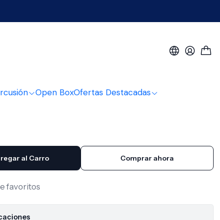
a 7 piezas DSM-7A ISK
rófonos para bateria 7
M-7A ISK
rcusión
Open Box
Ofertas Destacadas
regar al Carro
Comprar ahora
de favoritos
icaciones