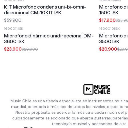
-25%
OFF
KIT Microfono condens uni-bi-omni-
Microfono d
direccional CM-10KIT ISK
1500 ISK
$59.900
$17.900
$23.9
1600011
|
ISK
1600010
|
ISK
-20%
OFF
-30%
OFF
Microfono dinámico unidireccional DM-
Microfono d
3600 ISK
3500 ISK
$23.900
$20.900
$29.900
$29.
Music Chile es una tienda especialista en instrumentos musica
mundial, orientada a músicos de todos los niveles, desde prin
Nuestro propósito es acercar la música a cada rincón del p
cuidadosamente seleccionado que abarca guitarras, baterías,
tecnología musical y accesorios de alta 