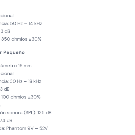
ccional
cia: 50 Hz – 14 kHz
±3 dB
a: 350 ohmios ±30%
r Pequeño
iámetro 16 mm
ccional
cia: 30 Hz – 18 kHz
±3 dB
a: 100 ohmios ±30%
A
ión sonora (SPL): 135 dB
 74 dB
ida: Phantom 9V – 52V