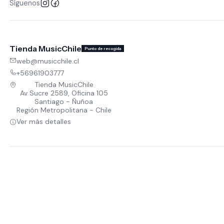
Síguenos
Tienda MusicChile
Punto de recogida
web@musicchile.cl
+56961903777
Tienda MusicChile
Av Sucre 2589, Oficina 105
Santiago - Ñuñoa
Región Metropolitana - Chile
Ver más detalles