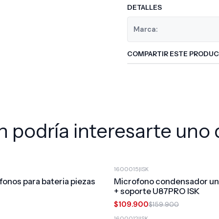
DETALLES
Marca:
COMPARTIR ESTE PRODU
 podría interesarte uno 
1600015
|
ISK
-31%
OFF
fonos para bateria piezas
Microfono condensador uni
+ soporte U87PRO ISK
$109.900
$159.900
1600012
|
ISK