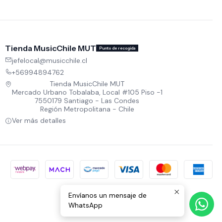
Tienda MusicChile MUT
Punto de recogida
jefelocal@musicchile.cl
+56994894762
Tienda MusicChile MUT
Mercado Urbano Tobalaba, Local #105 Piso -1
7550179 Santiago - Las Condes
Región Metropolitana - Chile
Ver más detalles
Envíanos un mensaje de
WhatsApp