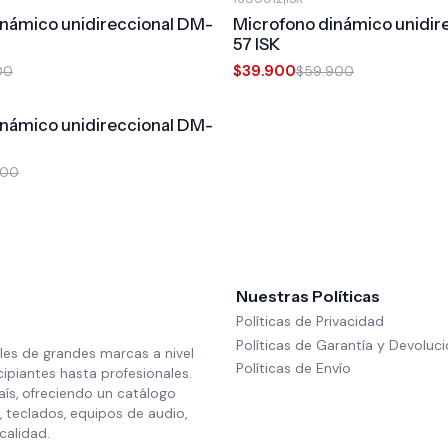
-33%
OFF
inámico unidireccional DM-
Microfono dinámico unidir
57 ISK
$39.900
00
$59.900
inámico unidireccional DM-
900
Nuestras Políticas
Políticas de Privacidad
Políticas de Garantía y Devoluc
les de grandes marcas a nivel
Políticas de Envío
cipiantes hasta profesionales.
aís, ofreciendo un catálogo
 teclados, equipos de audio,
calidad.