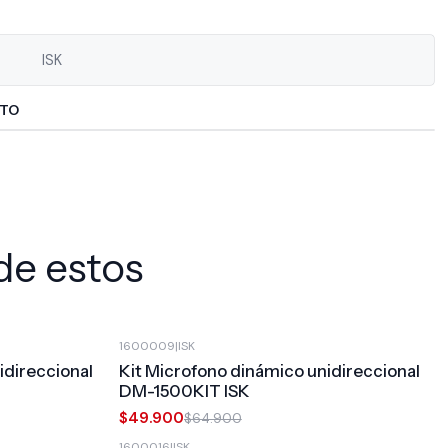
ISK
CTO
de estos
1600009
|
ISK
-23%
OFF
direccional
Kit Microfono dinámico unidireccional
DM-1500KIT ISK
$49.900
$64.900
1600016
|
ISK