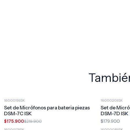
También
1600019
|
ISK
1600020
|
ISK
-20%
OFF
Set de Micrófonos para bateria piezas
Set de Micró
DSM-7C ISK
DSM-7D ISK
$175.900
$179.900
$219.900
1600017
|
ISK
1600008
|
ISK