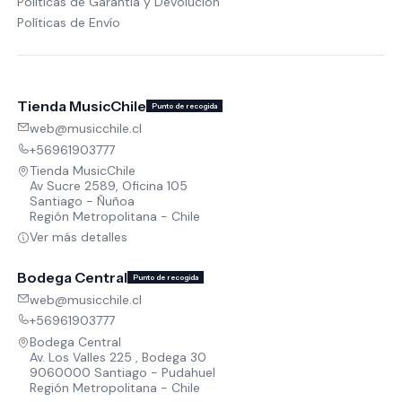
Políticas de Garantía y Devolución
Políticas de Envío
Tienda MusicChile
Punto de recogida
web@musicchile.cl
+56961903777
Tienda MusicChile
Av Sucre 2589, Oficina 105
Santiago - Ñuñoa
Región Metropolitana - Chile
Ver más detalles
Bodega Central
Punto de recogida
web@musicchile.cl
+56961903777
Bodega Central
Av. Los Valles 225 , Bodega 30
9060000 Santiago - Pudahuel
Región Metropolitana - Chile