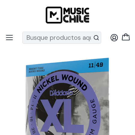
Recuerda que ahora nos puedes encontrar en el MUT
Inicio
Instrumentos de Cuerda
Guitarras
Cuerdas guitarra
Cuerdas Eléctrica
Set Cuerdas Guitarra Eléctrica 11-49 EXL115 Daddario