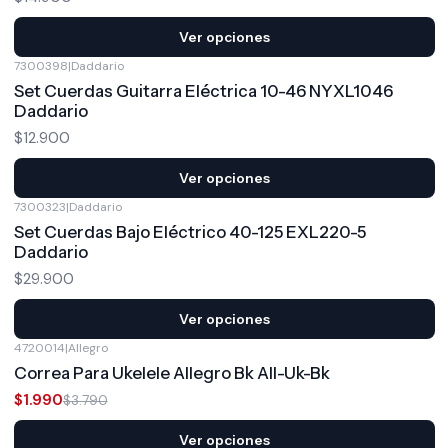
Ver opciones
7300398
|
Daddario
Set Cuerdas Guitarra Eléctrica 10-46 NYXL1046
Daddario
$12.900
Ver opciones
7300323
|
Daddario
Set Cuerdas Bajo Eléctrico 40-125 EXL220-5
Daddario
$29.900
Ver opciones
4720014
|
Allegro
-47%
OFF
Correa Para Ukelele Allegro Bk All-Uk-Bk
$1.990
$3.790
Ver opciones