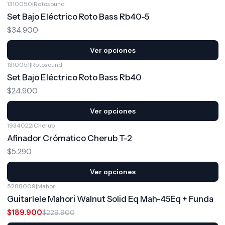
1310050
|
Rotosound
Set Bajo Eléctrico Roto Bass Rb40-5
$34.900
Ver opciones
1310051
|
Rotosound
Set Bajo Eléctrico Roto Bass Rb40
$24.900
Ver opciones
1934022
|
Cherub
Afinador Crómatico Cherub T-2
$5.290
Ver opciones
5288009
|
Mahori
-17%
OFF
Guitarlele Mahori Walnut Solid Eq Mah-45Eq + Funda
$189.900
$229.900