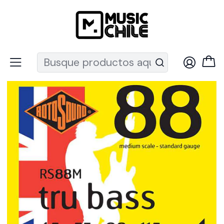
Recuerda que ahora nos puedes encontrar en el MUT
Inicio
Instrumentos de Cuerda
Bajos
Cuerdas bajo
Set Bajo Eléctrico Tru Bass Rs88EL