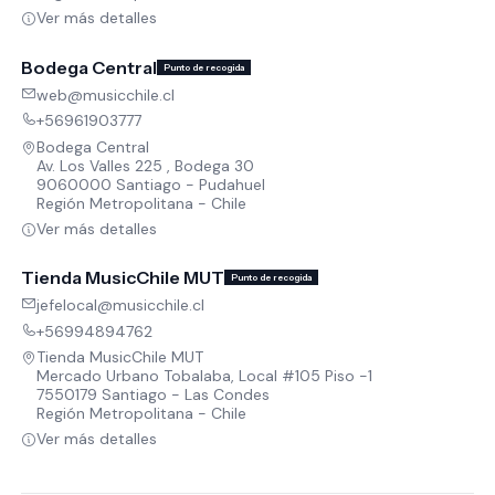
Ver más detalles
Bodega Central
Punto de recogida
web@musicchile.cl
+56961903777
Bodega Central
Av. Los Valles 225 , Bodega 30
9060000 Santiago - Pudahuel
Región Metropolitana - Chile
Ver más detalles
Tienda MusicChile MUT
Punto de recogida
jefelocal@musicchile.cl
+56994894762
Tienda MusicChile MUT
Mercado Urbano Tobalaba, Local #105 Piso -1
7550179 Santiago - Las Condes
Región Metropolitana - Chile
Ver más detalles