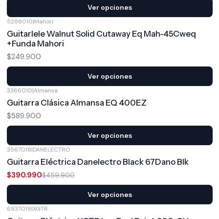
Ver opciones
5288010
|
Mahori
Guitarlele Walnut Solid Cutaway Eq Mah-45Cweq
+Funda Mahori
$249.900
Ver opciones
3366010
|
Almansa
Guitarra Clásica Almansa EQ 400EZ
$589.900
Ver opciones
3567018
|
DANELECTRO
-15%
OFF
Guitarra Eléctrica Danelectro Black 67Dano Blk
$390.990
$459.900
Ver opciones
6937019
|
XGTR