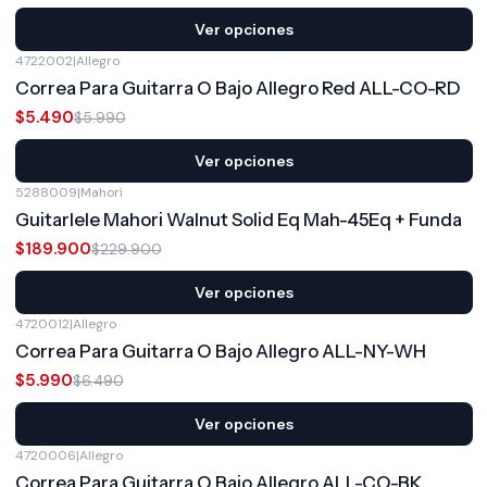
Ver opciones
4722002
|
Allegro
-8%
OFF
Correa Para Guitarra O Bajo Allegro Red ALL-CO-RD
$5.490
$5.990
Ver opciones
5288009
|
Mahori
-17%
OFF
Guitarlele Mahori Walnut Solid Eq Mah-45Eq + Funda
$189.900
$229.900
Ver opciones
4720012
|
Allegro
-8%
OFF
Correa Para Guitarra O Bajo Allegro ALL-NY-WH
$5.990
$6.490
Ver opciones
4720006
|
Allegro
-33%
OFF
Correa Para Guitarra O Bajo Allegro ALL-CO-BK