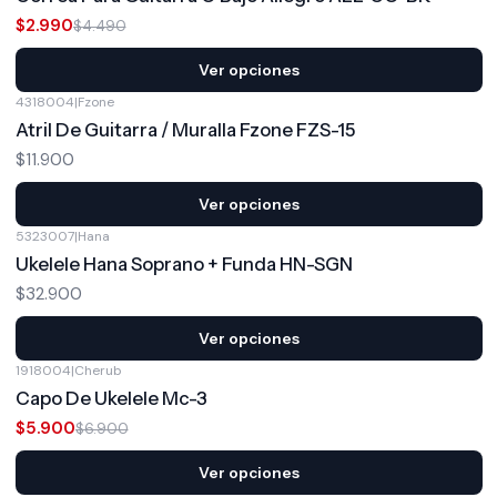
$2.990
$4.490
Ver opciones
4318004
|
Fzone
Atril De Guitarra / Muralla Fzone FZS-15
$11.900
Ver opciones
5323007
|
Hana
Ukelele Hana Soprano + Funda HN-SGN
$32.900
Ver opciones
1918004
|
Cherub
-14%
OFF
Capo De Ukelele Mc-3
$5.900
$6.900
Ver opciones