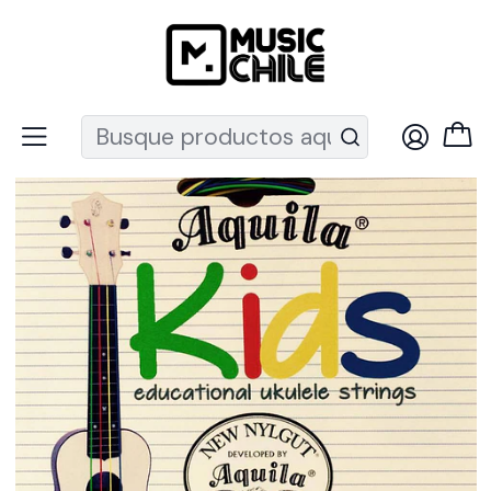
Recuerda que ahora nos puedes encontrar en el MUT
Inicio
Instrumentos de Cuerda
Ukeleles
Accesorios
Cuerdas ukelele
Set Aquila Para Ukelele Soprano Kids 138U