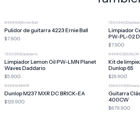
8499199
|
Ernie Ball
7300340
|
Daddar
Pulidor de guitarra 4223 Ernie Ball
Limpiador C
PW-PL-02 D
$7.900
$7.900
7300381
|
Daddario
8499123
|
DUNLOP
Limpiador Lemon Oil PW-LMN Planet
Kit de limpi
Waves Daddario
Dunlop 65
$5.900
$29.900
8499164
|
MXR
3364003
|
Almans
Dunlop M237 MXR DC BRICK-EA
Guitarra Clá
400CW
$129.900
$679.900