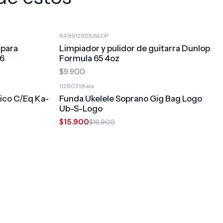
8499129
|
DUNLOP
 para
Limpiador y pulidor de guitarra Dunlop
16
Formula 65 4oz
$9.900
1128031
|
Kala
-6%
OFF
ico C/Eq Ka-
Funda Ukelele Soprano Gig Bag Logo
Ub-S-Logo
$15.900
$16.900