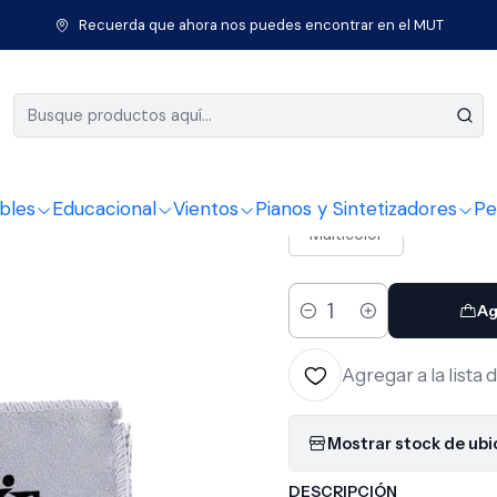
tos de Cuerda
Guitarras
Acc. Guitarra
Limpieza y Mantención
Recuerda que ahora nos puedes encontrar en el MUT
|
Pulidor C
COLOR
bles
Educacional
Vientos
Pianos y Sintetizadores
Pe
Multicolor
Ag
Cantidad
Agregar a la lista 
Mostrar stock de ub
DESCRIPCIÓN