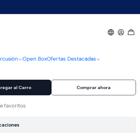
Pulidor Con Paño
on Paño
rcusión
Open Box
Ofertas Destacadas
regar al Carro
Comprar ahora
de favoritos
icaciones