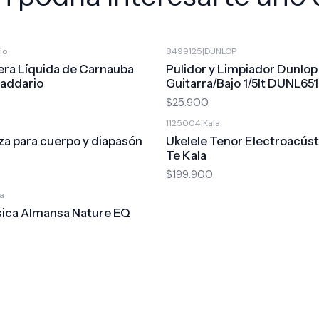
io
8499125
|
DUNLOP
era Líquida de Carnauba
Pulidor y Limpiador Dunlop
addario
Guitarra/Bajo 1/5lt DUNL65
$25.900
1125004
|
Kala
eza para cuerpo y diapasón
Ukelele Tenor Electroacúst
Te Kala
$199.900
a
sica Almansa Nature EQ