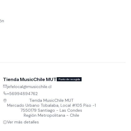
ión
Tienda MusicChile MUT
Punto de recogida
jefelocal@musicchile.cl
+56994894762
Tienda MusicChile MUT
Mercado Urbano Tobalaba, Local #105 Piso -1
7550179 Santiago - Las Condes
Región Metropolitana - Chile
Ver más detalles