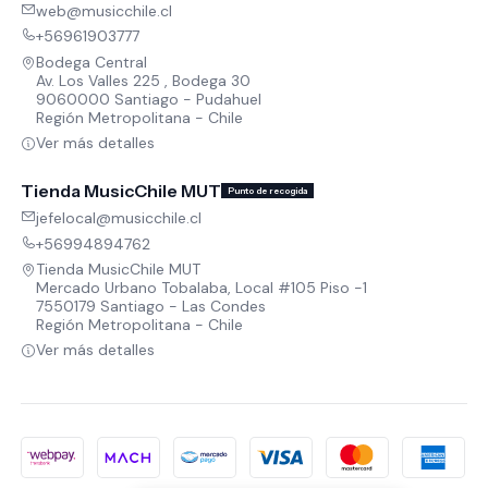
web@musicchile.cl
+56961903777
Bodega Central
Av. Los Valles 225 , Bodega 30
9060000 Santiago - Pudahuel
Región Metropolitana - Chile
Ver más detalles
Tienda MusicChile MUT
Punto de recogida
jefelocal@musicchile.cl
+56994894762
Tienda MusicChile MUT
Mercado Urbano Tobalaba, Local #105 Piso -1
7550179 Santiago - Las Condes
Región Metropolitana - Chile
Ver más detalles