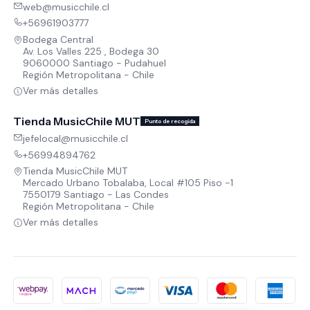
web@musicchile.cl
+56961903777
Bodega Central
Av. Los Valles 225 , Bodega 30
9060000 Santiago - Pudahuel
Región Metropolitana - Chile
Ver más detalles
Tienda MusicChile MUT
Punto de recogida
jefelocal@musicchile.cl
+56994894762
Tienda MusicChile MUT
Mercado Urbano Tobalaba, Local #105 Piso -1
7550179 Santiago - Las Condes
Región Metropolitana - Chile
Ver más detalles