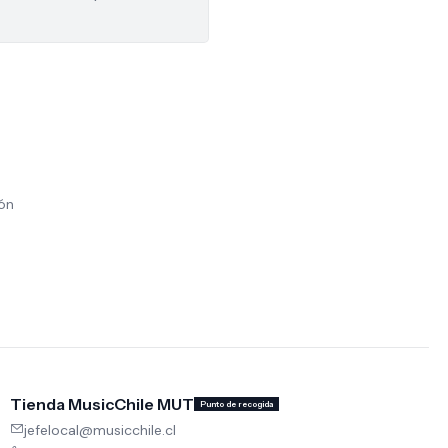
ión
Tienda MusicChile MUT
Punto de recogida
jefelocal@musicchile.cl