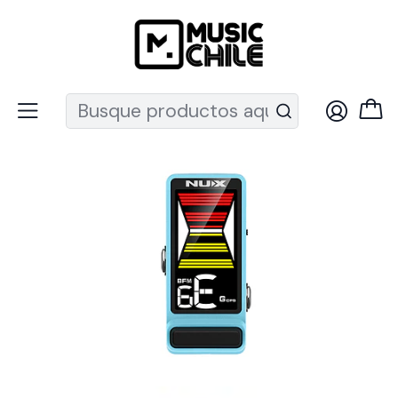
Recuerda que ahora nos puedes encontrar en el MUT
Inicio
Instrumentos de Cuerda
Guitarras
Pedales y efectos guitarra
Pedal de Afinación NUX para Guitarra y Bajo NTU-3 MKII