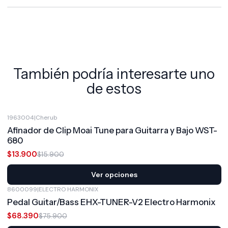
También podría interesarte uno
de estos
1963004
|
Cherub
-13%
OFF
Afinador de Clip Moai Tune para Guitarra y Bajo WST-
680
$13.900
$15.900
Ver opciones
8600099
|
ELECTRO HARMONIX
-10%
OFF
Pedal Guitar/Bass EHX-TUNER-V2 Electro Harmonix
$68.390
$75.900