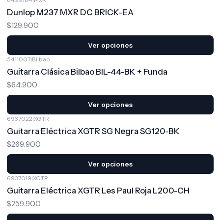
Dunlop M237 MXR DC BRICK-EA
$129.900
Ver opciones
5411007
|
Bilbao
Guitarra Clásica Bilbao BIL-44-BK + Funda
$64.900
Ver opciones
6937022
|
XGTR
Guitarra Eléctrica XGTR SG Negra SG120-BK
$269.900
Ver opciones
6937019
|
XGTR
Guitarra Eléctrica XGTR Les Paul Roja L200-CH
$259.900