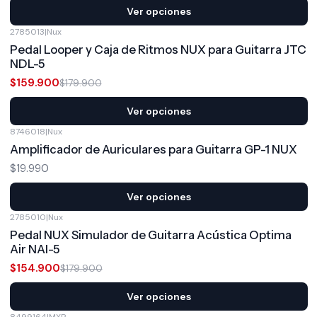
Ver opciones
2785013
|
Nux
-11%
OFF
Pedal Looper y Caja de Ritmos NUX para Guitarra JTC
NDL-5
$159.900
$179.900
Ver opciones
8746018
|
Nux
Amplificador de Auriculares para Guitarra GP-1 NUX
$19.990
Ver opciones
2785010
|
Nux
-14%
OFF
Pedal NUX Simulador de Guitarra Acústica Optima
Air NAI-5
$154.900
$179.900
Ver opciones
8499164
|
MXR