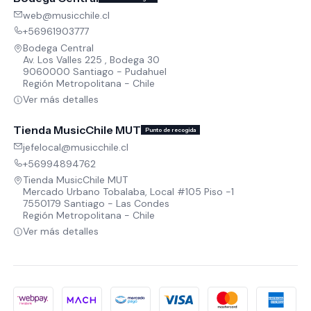
web@musicchile.cl
+56961903777
Bodega Central
Av. Los Valles 225 , Bodega 30
9060000 Santiago - Pudahuel
Región Metropolitana - Chile
Ver más detalles
Tienda MusicChile MUT
Punto de recogida
jefelocal@musicchile.cl
+56994894762
Tienda MusicChile MUT
Mercado Urbano Tobalaba, Local #105 Piso -1
7550179 Santiago - Las Condes
Región Metropolitana - Chile
Ver más detalles