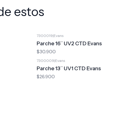
de estos
7300019
|
Evans
Parche 16¨ UV2 CTD Evans
$30.900
7300009
|
Evans
Parche 13¨ UV1 CTD Evans
$26.900