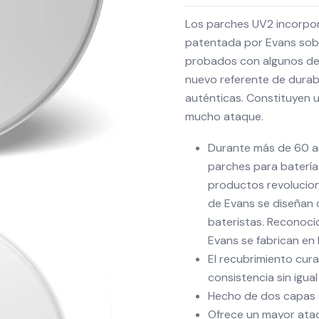
Los parches UV2 incorpor
patentada por Evans sobr
probados con algunos de
nuevo referente de durab
auténticas. Constituyen u
mucho ataque.
Durante más de 60 añ
parches para batería
productos revolucion
de Evans se diseñan c
bateristas. Reconoci
Evans se fabrican en 
El recubrimiento cur
consistencia sin igual
Hecho de dos capas d
Ofrece un mayor ataq