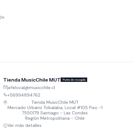
ión
Tienda MusicChile MUT
Punto de recogida
jefelocal@musicchile.cl
+56994894762
Tienda MusicChile MUT
Mercado Urbano Tobalaba, Local #105 Piso -1
7550179 Santiago - Las Condes
Región Metropolitana - Chile
Ver más detalles