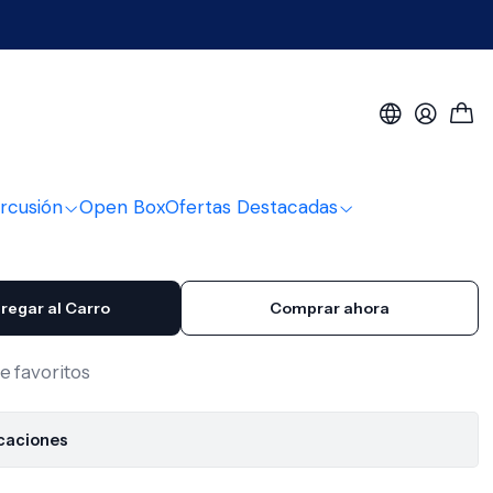
¨ UV2 CTD Evans
rcusión
Open Box
Ofertas Destacadas
regar al Carro
Comprar ahora
de favoritos
icaciones