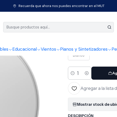
Inicio
Percusión
Baterías
Parches
Parche 12¨ UV2 CTD Evans
Recuerda que ahora nos puedes encontrar en el MUT
|
Parche 12
COLOR
bles
Educacional
Vientos
Pianos y Sintetizadores
Pe
Blanco
Ag
Cantidad
Agregar a la lista 
Mostrar stock de ub
DESCRIPCIÓN