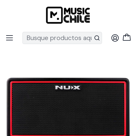
Recuerda que ahora nos puedes encontrar en el MUT
Inicio
Instrumentos de Cuerda
Guitarras
Amplificador de Guitarra
Mighty Air Amplificador Nux