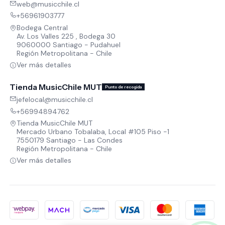
web@musicchile.cl
+56961903777
Bodega Central
Av. Los Valles 225 , Bodega 30
9060000 Santiago - Pudahuel
Región Metropolitana - Chile
Ver más detalles
Tienda MusicChile MUT
Punto de recogida
jefelocal@musicchile.cl
+56994894762
Tienda MusicChile MUT
Mercado Urbano Tobalaba, Local #105 Piso -1
7550179 Santiago - Las Condes
Región Metropolitana - Chile
Ver más detalles