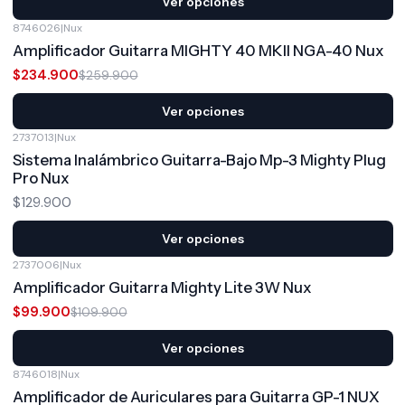
Ver opciones
8746026
|
Nux
-10%
OFF
Amplificador Guitarra MIGHTY 40 MKII NGA-40 Nux
$234.900
$259.900
Ver opciones
2737013
|
Nux
Sistema Inalámbrico Guitarra-Bajo Mp-3 Mighty Plug
Pro Nux
$129.900
Ver opciones
2737006
|
Nux
-9%
OFF
Amplificador Guitarra Mighty Lite 3W Nux
$99.900
$109.900
Ver opciones
8746018
|
Nux
Amplificador de Auriculares para Guitarra GP-1 NUX