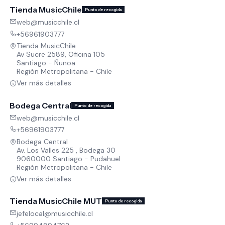
Tienda MusicChile
Punto de recogida
web@musicchile.cl
+56961903777
Tienda MusicChile
Av Sucre 2589, Oficina 105
Santiago - Ñuñoa
Región Metropolitana - Chile
Ver más detalles
Bodega Central
Punto de recogida
web@musicchile.cl
+56961903777
Bodega Central
Av. Los Valles 225 , Bodega 30
9060000 Santiago - Pudahuel
Región Metropolitana - Chile
Ver más detalles
Tienda MusicChile MUT
Punto de recogida
jefelocal@musicchile.cl