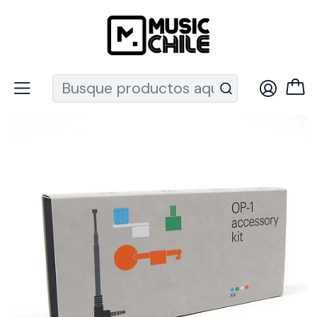
Recuerda que ahora nos puedes encontrar en el MUT
Inicio
Sintetizadores
Kit Accesorios Teenage Engineering Op-1