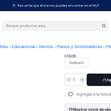
arras
Guitarra Electroacústica Metal
Guitarra Eq cuerda met 40
Recuerda que ahora nos puedes encontrar en el MUT
|
Guitarra 
Glossy BI
bles
Educacional
Vientos
Pianos y Sintetizadores
Pe
COLOR
Sunburst
Ag
Cantidad
Agregar a la lista 
Mostrar stock de ub