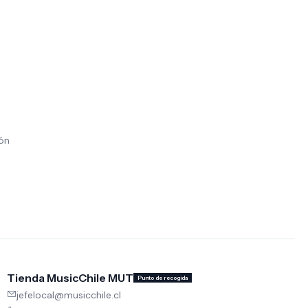
ión
Tienda MusicChile MUT
Punto de recogida
jefelocal@musicchile.cl