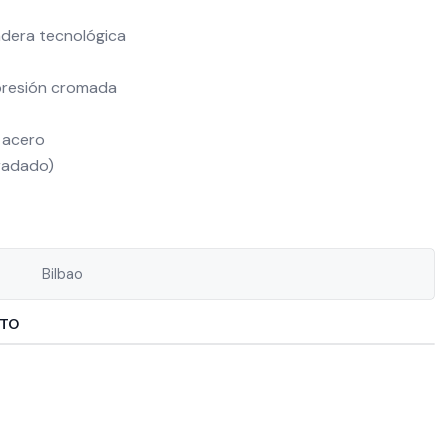
dera tecnológica
 presión cromada
 acero
radado)
Bilbao
CTO