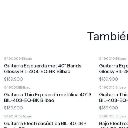
También
5490009
|
Bilbao
5490010
|
Bilbao
Guitarra Eq cuerda met 40" Bands
Guitarra Eq
Glossy BIL-404-EQ-BK Bilbao
Glossy BIL-
$139.900
$139.900
5490013
|
Bilbao
5490015
|
Bilbao
Guitarra Thin Eq cuerda metálica 40" 3
Guitarra Thi
BIL-403-EQ-BK Bilbao
BIL-403-EQ-
$139.900
$139.900
5490005
|
Bilbao
5490016
|
Bilbao
Guitarra Electroacústica BIL-40-JB +
Bajo Electro