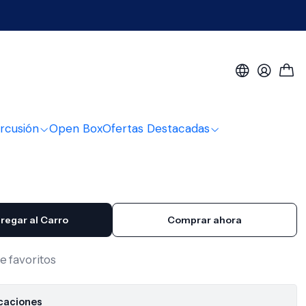
" Bands Glossy BIL-404-EQ-SB Bilbao
Eq cuerda met 40" Bands
L-404-EQ-SB Bilbao
rcusión
Open Box
Ofertas Destacadas
regar al Carro
Comprar ahora
de favoritos
icaciones