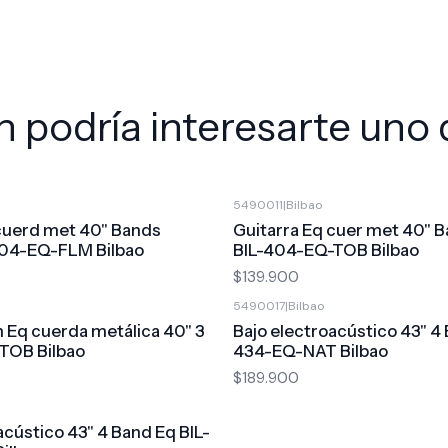
 podría interesarte uno 
5490011
|
Bilbao
 cuerd met 40" Bands
Guitarra Eq cuer met 40" 
404-EQ-FLM Bilbao
BIL-404-EQ-TOB Bilbao
$139.900
5490017
|
Bilbao
n Eq cuerda metálica 40" 3
Bajo electroacústico 43" 4 
TOB Bilbao
434-EQ-NAT Bilbao
$189.900
acústico 43" 4 Band Eq BIL-