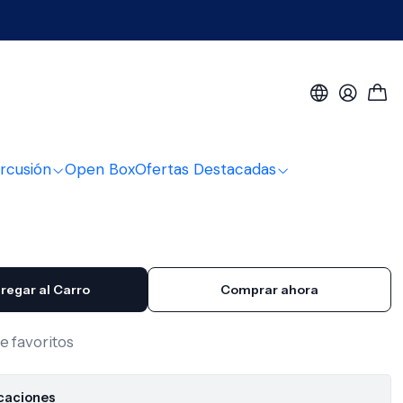
ica Bilbao BIL-600CE-NT + Funda
lectroacústica Bilbao
E-NT + Funda
rcusión
Open Box
Ofertas Destacadas
regar al Carro
Comprar ahora
de favoritos
icaciones