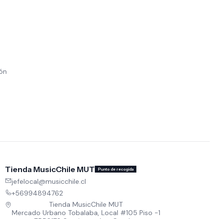
ión
Tienda MusicChile MUT
Punto de recogida
jefelocal@musicchile.cl
+56994894762
Tienda MusicChile MUT
Mercado Urbano Tobalaba, Local #105 Piso -1