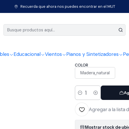
Guitarras
Guitarra Electroacústica Nylon
Guitarra Electroacúst
Recuerda que ahora nos puedes encontrar en el MUT
|
Guitarra E
BIL-600C
bles
Educacional
Vientos
Pianos y Sintetizadores
Pe
COLOR
Madera_natural
Ag
Cantidad
Agregar a la lista 
Mostrar stock de ub