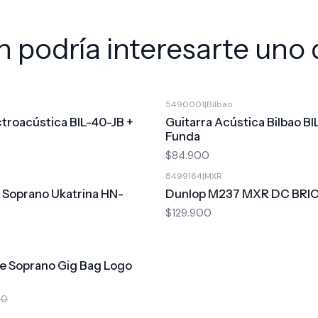
 podría interesarte uno 
5490001
|
Bilbao
ctroacústica BIL-40-JB +
Guitarra Acústica Bilbao B
Funda
$84.900
8499164
|
MXR
 Soprano Ukatrina HN-
Dunlop M237 MXR DC BRI
$129.900
le Soprano Gig Bag Logo
00