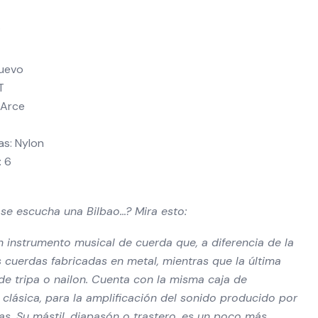
Nuevo
T
 Arce
as: Nylon
: 6
se escucha una Bilbao…? Mira esto:
un instrumento musical de cuerda que, a diferencia de la
us cuerdas fabricadas en metal, mientras que la última
 de tripa o nailon. Cuenta con la misma caja de
 clásica, para la amplificación del sonido producido por
as. Su mástil, diapasón o trastero, es un poco más