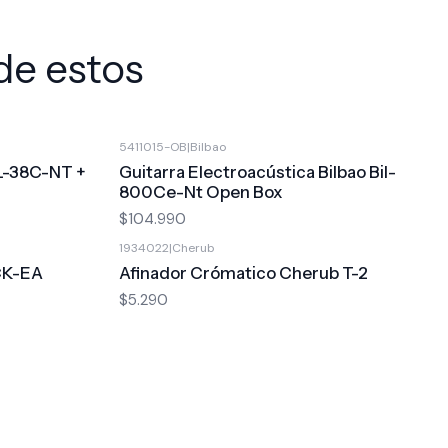
de estos
5411015-OB
|
Bilbao
IL-38C-NT +
Guitarra Electroacústica Bilbao Bil-
800Ce-Nt Open Box
$104.990
1934022
|
Cherub
CK-EA
Afinador Crómatico Cherub T-2
$5.290