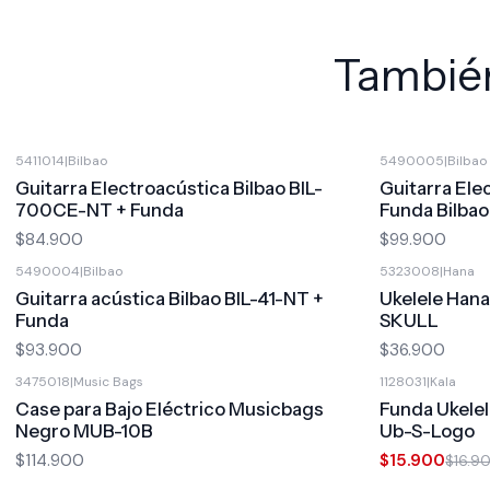
También
5411014
|
Bilbao
5490005
|
Bilbao
Guitarra Electroacústica Bilbao BIL-
Guitarra Ele
700CE-NT + Funda
Funda Bilbao
$84.900
$99.900
5490004
|
Bilbao
5323008
|
Hana
Guitarra acústica Bilbao BIL-41-NT +
Ukelele Hana
Funda
SKULL
$93.900
$36.900
3475018
|
Music Bags
1128031
|
Kala
-6%
OFF
Case para Bajo Eléctrico Musicbags
Funda Ukele
Negro MUB-10B
Ub-S-Logo
$114.900
$15.900
$16.9