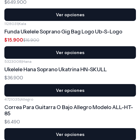
$649.900
Ver opciones
1128031
|
Kala
-6%
OFF
Funda Ukelele Soprano Gig Bag Logo Ub-S-Logo
$15.900
$16.900
Ver opciones
5323008
|
Hana
Ukelele Hana Soprano Ukatrina HN-SKULL
$36.900
Ver opciones
4721035
|
Allegro
Correa Para Guitarra O Bajo Allegro Modelo ALL-HT-
85
$6.490
Ver opciones