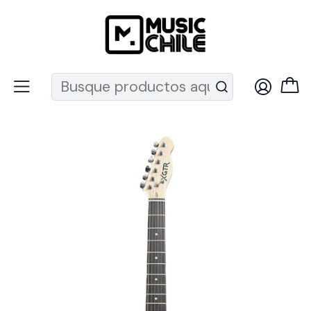
Recuerda que ahora nos puedes encontrar en el MUT
Inicio
Instrumentos de Cuerda
Guitarras
Guitarras Eléctricas
Guitarra Eléctrica Telecaster Blanca TL100-WH XGTR