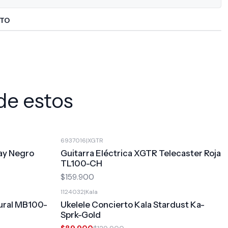
CTO
de estos
6937016
|
XGTR
ray Negro
Guitarra Eléctrica XGTR Telecaster Roja
TL100-CH
$159.900
1124032
|
Kala
-31%
OFF
tural MB100-
Ukelele Concierto Kala Stardust Ka-
Sprk-Gold