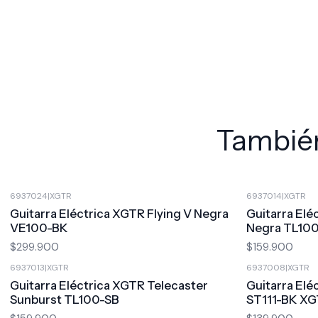
También
6937024
|
XGTR
6937014
|
XGTR
Guitarra Eléctrica XGTR Flying V Negra
Guitarra Elé
VE100-BK
Negra TL10
$299.900
$159.900
6937013
|
XGTR
6937008
|
XGTR
Guitarra Eléctrica XGTR Telecaster
Guitarra Elé
Sunburst TL100-SB
ST111-BK X