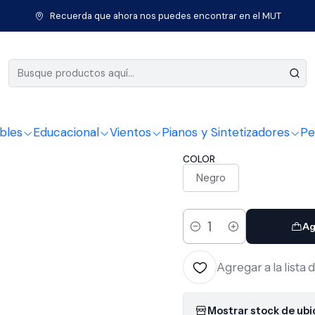
 Cuerda
Guitarras
Guitarras Eléctricas
Guitarra Eléctrica XGTR
Recuerda que ahora nos puedes encontrar en el MUT
|
Guitarra E
Negra EP
bles
Educacional
Vientos
Pianos y Sintetizadores
Pe
COLOR
Negro
Ag
Cantidad
Agregar a la lista 
Mostrar stock de ub