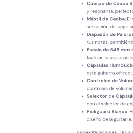
Cuerpo de Caoba Só
y resonante, perfect
Mástil de Caoba:
El 
sensación de juego su
Diapasón de Paloro
tus notas, permitién
Escala de 648 mm c
facilitan la exploraci
Cápsulas Humbucke
esta guitarra ofrece u
Controles de Volum
controles de volumen
Selector de Cápsula
con el selector de cá
Pickguard Blanco:
El
diseño de la guitarra.
Especificaciones Técni