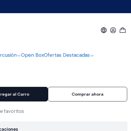
 Explorer Negra EP100-BK
léctrica XGTR Explorer
100-BK
rcusión
Open Box
Ofertas Destacadas
regar al Carro
Comprar ahora
de favoritos
icaciones