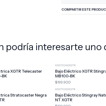
COMPARTIR ESTE PRODU
 podría interesarte uno 
6937034
|
XGTR
ctrica XGTR Telecaster
Bajo Eléctrico XGTR Sting
0-BK
MB100-BK
$199.900
6937033
|
XGTR
ctrica Stratocaster Negra
Bajo Eléctrico Stingray Na
GTR
NT XGTR