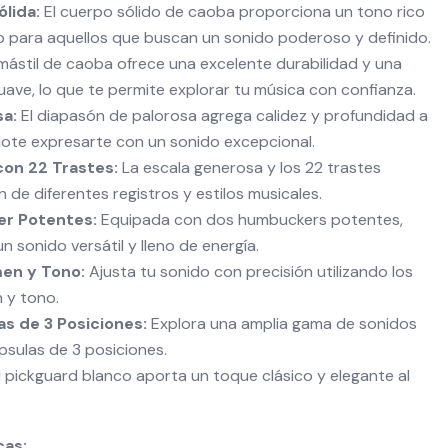
lida:
El cuerpo sólido de caoba proporciona un tono rico
o para aquellos que buscan un sonido poderoso y definido.
mástil de caoba ofrece una excelente durabilidad y una
ave, lo que te permite explorar tu música con confianza.
sa:
El diapasón de palorosa agrega calidez y profundidad a
dote expresarte con un sonido excepcional.
on 22 Trastes:
La escala generosa y los 22 trastes
ón de diferentes registros y estilos musicales.
r Potentes:
Equipada con dos humbuckers potentes,
n sonido versátil y lleno de energía.
en y Tono:
Ajusta tu sonido con precisión utilizando los
 y tono.
s de 3 Posiciones:
Explora una amplia gama de sonidos
psulas de 3 posiciones.
 pickguard blanco aporta un toque clásico y elegante al
cas: