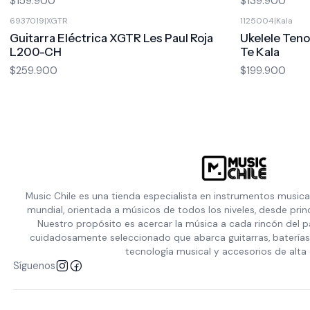
$159.900
$139.900
6937019
|
XGTR
1125004
|
Kala
Guitarra Eléctrica XGTR Les Paul Roja
Ukelele Teno
L200-CH
Te Kala
$259.900
$199.900
Music Chile es una tienda especialista en instrumentos musica
mundial, orientada a músicos de todos los niveles, desde prin
Nuestro propósito es acercar la música a cada rincón del p
cuidadosamente seleccionado que abarca guitarras, baterías,
tecnología musical y accesorios de alta 
Síguenos