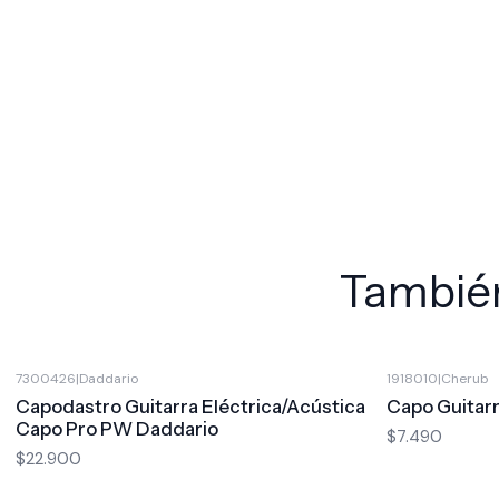
También
7300426
|
Daddario
1918010
|
Cherub
Capodastro Guitarra Eléctrica/Acústica
Capo Guitar
Capo Pro PW Daddario
$7.490
$22.900