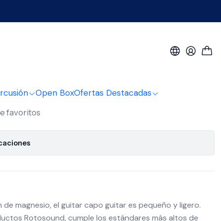
d Magnesio AC01
po Rotosound Magnesio
rcusión
Open Box
Ofertas Destacadas
de favoritos
icaciones
 de magnesio, el guitar capo guitar es pequeño y ligero.
uctos Rotosound, cumple los estándares más altos de