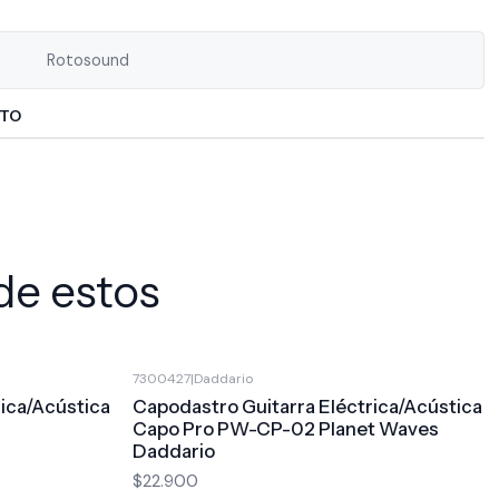
Rotosound
CTO
de estos
7300427
|
Daddario
ica/Acústica
Capodastro Guitarra Eléctrica/Acústica
Capo Pro PW-CP-02 Planet Waves
Daddario
$22.900