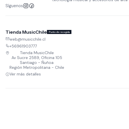
Síguenos
Tienda MusicChile
Punto de recogida
web@musicchile.cl
+56961903777
Tienda MusicChile
Av Sucre 2589, Oficina 105
Santiago - Ñuñoa
Región Metropolitana - Chile
Ver más detalles