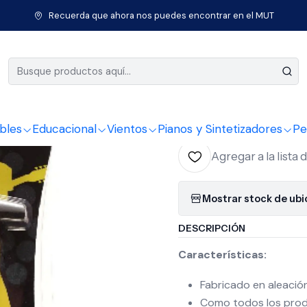
ntos de Cuerda
Guitarras
Acc. Guitarra
Guitar Capo Rotosoun
Recuerda que ahora nos puedes encontrar en el MUT
|
Guitar Ca
AC01
bles
Educacional
Vientos
Pianos y Sintetizadores
Pe
Agregar a la lista 
Mostrar stock de ub
DESCRIPCIÓN
Características:
Fabricado en aleación
Como todos los prod