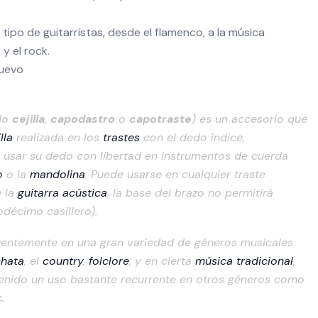
ipo de guitarristas, desde el flamenco, a la música
 y el rock.
Nuevo
do
cejilla
,
capodastro
o
capotraste
) es un accesorio que
lla
realizada en los
trastes
con el dedo índice,
e usar su dedo con libertad en instrumentos de cuerda
o
o la
mandolina
. Puede usarse en cualquier traste
e la
guitarra acústica
, la base del brazo no permitirá
odécimo casillero).
cuentemente en una gran variedad de géneros musicales
hata
, el
country
,
folclore
, y en cierta
música tradicional
,
tenido un uso bastante recurrente en otros géneros como
c.