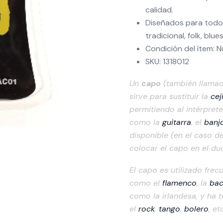
calidad.
Diseñados para todo t
tradicional, folk, blues
Condición del ítem: 
SKU: 1318012
Un
capo
(también llama
sirve para sustituir la
ceji
permitiendo al intérpret
como la
guitarra
, el
banj
disponible (en el caso d
colocar el capo en el du
El capo es utilizado fre
como el
flamenco
, la
bac
como la irlandesa, y ha 
el
rock
,
tango
,
bolero
, et