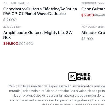
7300438
|
Daddario
1918009
|
Cherub
-14%
OFF
Capodastro Guitarra Eléctrica/Acústica
Capo Guitarr
PW-CP-07 Planet Wave Daddario
$5.900
$6.90
$12.900
2737006
|
Nux
1934022
|
Cherub
-9%
OFF
Amplificador Guitarra Mighty Lite 3W
Afinador Cr
Nux
$5.290
$99.900
$109.900
Music Chile es una tienda especialista en instrumentos musica
mundial, orientada a músicos de todos los niveles, desde prin
Nuestro propósito es acercar la música a cada rincón del p
cuidadosamente seleccionado que abarca guitarras, baterías,
tecnología musical y accesorios de alta 