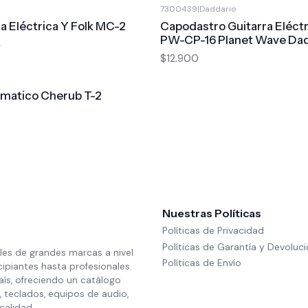
7300439
|
Daddario
a Eléctrica Y Folk MC-2
Capodastro Guitarra Eléctr
PW-CP-16 Planet Wave Da
0
$12.900
ómatico Cherub T-2
Nuestras Políticas
Políticas de Privacidad
Políticas de Garantía y Devoluc
les de grandes marcas a nivel
Políticas de Envío
cipiantes hasta profesionales.
aís, ofreciendo un catálogo
 teclados, equipos de audio,
calidad.