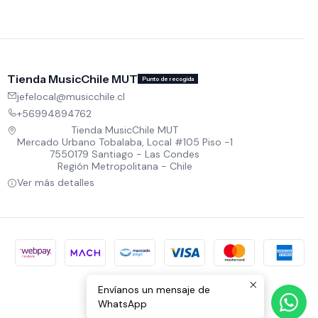
Tienda MusicChile MUT
Punto de recogida
jefelocal@musicchile.cl
+56994894762
Tienda MusicChile MUT
Mercado Urbano Tobalaba, Local #105 Piso -1
7550179 Santiago - Las Condes
Región Metropolitana - Chile
Ver más detalles
Envíanos un mensaje de
WhatsApp