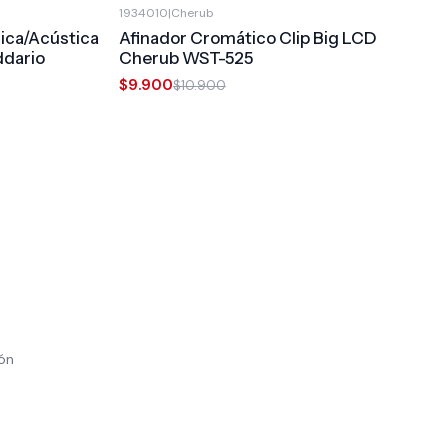
1934010
|
Cherub
-9%
OFF
ica/Acústica
Afinador Cromático Clip Big LCD
ddario
Cherub WST-525
$9.900
$10.900
ión