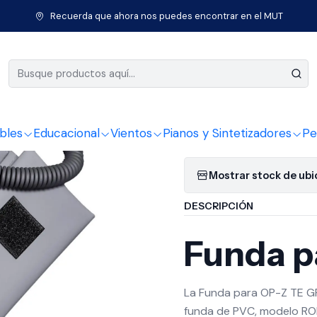
Inicio
Sintetizadores
Funda Para Op-Z Te Gris
Recuerda que ahora nos puedes encontrar en el MUT
|
Funda Par
Agregar a la lista 
bles
Educacional
Vientos
Pianos y Sintetizadores
Pe
Mostrar stock de ub
DESCRIPCIÓN
Funda p
La Funda para OP-Z TE GR
funda de PVC, modelo ROLL