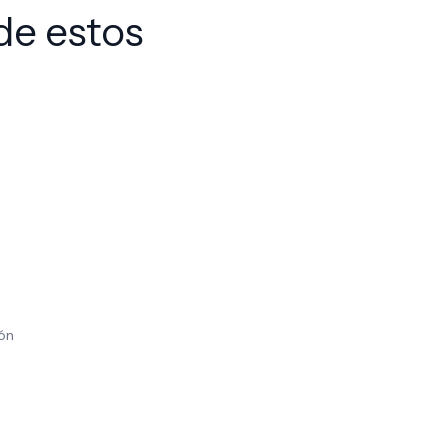
de estos
ión