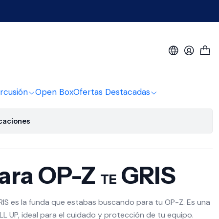
a Op-Z Te Gris
de favoritos
rcusión
Open Box
Ofertas Destacadas
icaciones
ara OP-Z
GRIS
TE
IS es la funda que estabas buscando para tu OP-Z. Es una
 UP, ideal para el cuidado y protección de tu equipo.