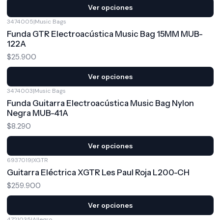
Ver opciones
3474005
|
Music Bags
Funda GTR Electroacústica Music Bag 15MM MUB-
122A
$25.900
Ver opciones
3474003
|
Music Bags
Funda Guitarra Electroacústica Music Bag Nylon
Negra MUB-41A
$8.290
Ver opciones
6937019
|
XGTR
Guitarra Eléctrica XGTR Les Paul Roja L200-CH
$259.900
Ver opciones
4721035
|
Allegro