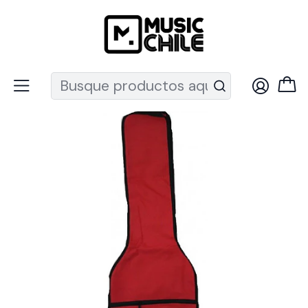
Recuerda que ahora nos puedes encontrar en el MUT
Inicio
Instrumentos de Cuerda
Guitarras
Acc. Guitarra
Fundas
Funda Guitarra Eléctrica Polyester Rojo OB-18E