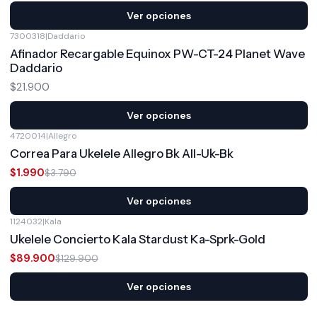
Ver opciones
7300318
|
Daddario
Afinador Recargable Equinox PW-CT-24 Planet Wave
Daddario
$21.900
Ver opciones
4720014
|
Allegro
-47%
OFF
Correa Para Ukelele Allegro Bk All-Uk-Bk
$1.990
$3.790
Ver opciones
1124032
|
Kala
-31%
OFF
Ukelele Concierto Kala Stardust Ka-Sprk-Gold
$89.900
$129.900
Ver opciones