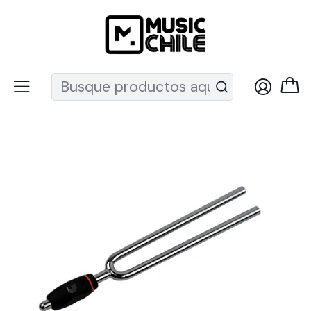
Recuerda que ahora nos puedes encontrar en el MUT
Inicio
Instrumentos de Cuerda
Guitarras
Acc. Guitarra
Afinadores
Diapasón Afinador De Horquilla PWTF-A Daddario