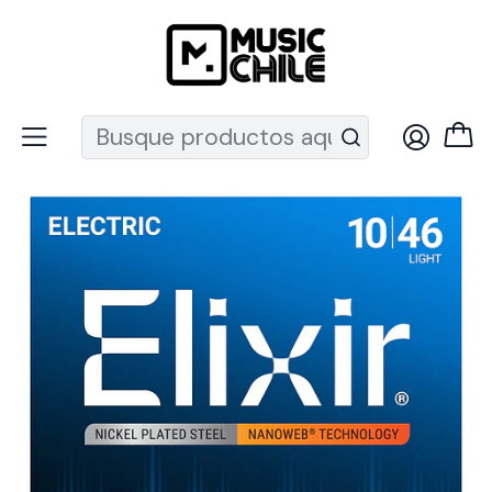
Recuerda que ahora nos puedes encontrar en el MUT
Inicio
Instrumentos de Cuerda
Guitarras
Cuerdas guitarra
Cuerdas Eléctrica
Cuerdas para Guitarra Eléctrica Elixir Nanoweb Light 10-46