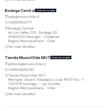
Bodega Central
Punto de recogida
web@musicchile.cl
+56961903777
Bodega Central
Av. Los Valles 225 , Bodega 30
9060000 Santiago - Pudahuel
Región Metropolitana - Chile
Ver más detalles
Tienda MusicChile MUT
Punto de recogida
jefelocal@musicchile.cl
+56994894762
Tienda MusicChile MUT
Mercado Urbano Tobalaba, Local #105 Piso -1
7550179 Santiago - Las Condes
Región Metropolitana - Chile
Ver más detalles