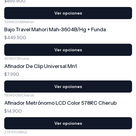
$899.900
Ver opciones
5289004
|
Mahori
Bajo Travel Mahori Mah-3604B/Hg + Funda
$449.900
Ver opciones
4219017
|
Fzone
Afinador De Clip Universal Mn1
$7.990
Ver opciones
1934006
|
Cherub
Afinador Metrónomo LCD Color 578RC Cherub
$14.900
Ver opciones
2737003
|
Nux
-15%
OFF