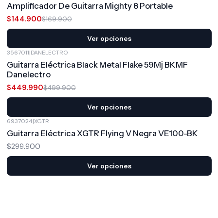
Amplificador De Guitarra Mighty 8 Portable
$144.900
$169.900
Ver opciones
3567011
|
DANELECTRO
-10%
OFF
Guitarra Eléctrica Black Metal Flake 59Mj BKMF
Danelectro
$449.990
$499.900
Ver opciones
6937024
|
XGTR
Guitarra Eléctrica XGTR Flying V Negra VE100-BK
$299.900
Ver opciones