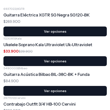
6937022
|
XGTR
Guitarra Eléctrica XGTR SG Negra SG120-BK
$269.900
Ver opciones
1123085
|
Kala
-15%
OFF
Ukelele Soprano Kala Ultraviolet Uk-Ultraviolet
$33.900
$39.900
Ver opciones
5490003
|
Bilbao
Guitarra Acústica Bilbao BIL-38C-BK + Funda
$84.900
Ver opciones
3977012
|
Cervini
Contrabajo Outfit 3/4' HB-100 Cervini