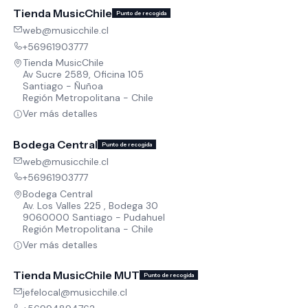
Tienda MusicChile
Punto de recogida
web@musicchile.cl
+56961903777
Tienda MusicChile
Av Sucre 2589, Oficina 105
Santiago - Ñuñoa
Región Metropolitana - Chile
Ver más detalles
Bodega Central
Punto de recogida
web@musicchile.cl
+56961903777
Bodega Central
Av. Los Valles 225 , Bodega 30
9060000 Santiago - Pudahuel
Región Metropolitana - Chile
Ver más detalles
Tienda MusicChile MUT
Punto de recogida
jefelocal@musicchile.cl