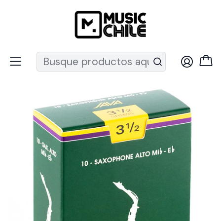
Recuerda que ahora nos puedes encontrar en el MUT
Inicio
Vientos
Accesorios Vientos
Cañas Saxo
Cañas Saxo Alto 3.5 Java Red SR2635R Vandoren